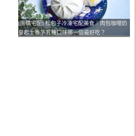
[團購宅配] 松包子冷凍宅配美食｜肉包咖哩奶
皇起士香芋五種口味哪一個最好吃？