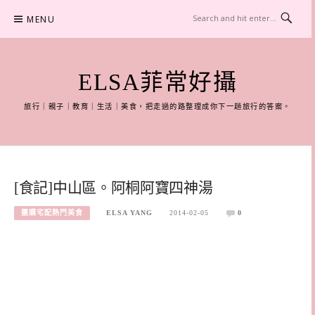
Skip
MENU
to
content
ELSA菲常好攝
旅行｜親子｜教育｜生活｜美食，把走過的路整理成你下一趟旅行的答案。
[食記]中山區。阿桐阿寶四神湯
團購宅配熱門美食
ELSA YANG
2014-02-05
0