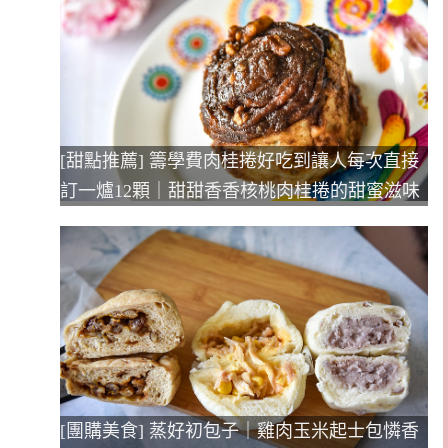
[甜點推薦] 籌學費肉桂捲好吃到讓人每次直接
訂一爐12顆｜甜甜香香核桃肉桂捲的甜蜜滋味
[團購美食] 蒸好初包子｜雞肉玉米起士包憐香