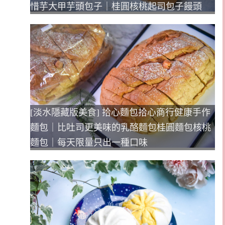
惜芋大甲芋頭包子｜桂圓核桃起司包子饅頭
[淡水隱藏版美食] 拾心麵包拾心商行健康手作
麵包｜比吐司更美味的乳酪麵包桂圓麵包核桃
麵包｜每天限量只出一種口味