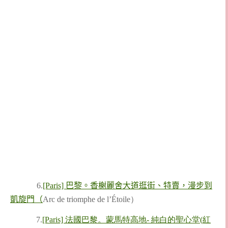
6.
[Paris] 巴黎。香榭麗舍大道逛街、特賣，漫步到
凱旋門（
Arc de triomphe de l’Étoile）
7.
[Paris] 法國巴黎。蒙馬特高地- 純白的聖心堂(紅