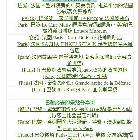
[巴黎] 法國。聖母院旁的中東美食街–推薦平價的法國
沙威瑪|免費廁所
[PARIS] 巴黎第一家咖啡館-Le Procope 法國波蔻布
[Paris] 巴黎 Le Cafe Marly 羅浮宮前迴廊咖啡、美食|巴
黎推薦咖啡店|Louvre Museum
[食記] 法國 Paris – Cafe De Flore 花神咖啡店
[Paris] 法國 SACHA FINKELSZTAJN 瑪黑區的特色麵
包店
[paris] 法國蒙馬特-電影朝聖地 艾蜜莉咖啡館(雙磨坊
咖啡館)
[Paris] 在巴黎吃法國當地的paul-0.5歐的法國麵包
[Paris] 法國麥當勞早餐、甜點
[Paris] 法國。新凱旋門La Grande Arche de la Défense
[Paris] 巴黎 Ibis Budget Paris 宜必斯早餐
巴黎必去的景點分享：
[遊記] 巴黎。聖母院教堂|交通|美食|景點|鐘樓怪人|雨
果(莎士比亞書店附近)
[Paris] 巴黎。香榭麗舍大道逛街、特賣，漫步到凱旋
門|Fouquet’s Paris
[France] 巴黎鐵塔 Paris- Eiffel Tower |地鐵|交通|路線|攝