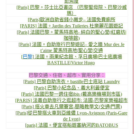
影角度
[Paris] 巴黎。莎士比亞書店 （巴黎聖母院、巴黎沙威
瑪）
[Paris]歐洲自助省錢小撇步– 法國免費廁所
[PARIS] 法國。Jardin des Tuileries 杜樂麗花園遊記
[Paris] 法國巴黎。蒙馬特高地- 純白的聖心堂(紅磨坊|
咖啡館)
[Paris] 法國。自助旅行巴黎遊記– 愛之牆 Mur des Je
t’aime 蒙馬特高地|聖心堂|交通
[
巴黎
] 法國。雨果紀念館、孚日廣場|巴士底廣場
BASTILLE|Victor Hugo
巴黎交通、住宿、超市、實用分享：
[Paris] 巴黎自助洗衣。bastille巴士底站 Laundry
[Paris] 巴黎小紀念品、義大利最便宜
[Paris] 法國巴黎一週住宿ibis (戴高樂機場到市區)
[PARIS] 法義自助旅行之逛超市: 法國-巴黎家樂福超市
[Paris] 搭火車去凡爾賽宮-簡略教學文(交通|門票)
[Paris]從巴黎搭火車到亞維儂 Lyon-Avignon (Paris-Gare
de Lyon)
[paris] 法國。便宜搭船遊塞納河的BATOBUS