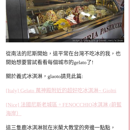
從南法的尼斯開始，這平常在台灣不吃冰的我，也
開始想要嘗試看看每個城市的gelato了!
關於義式冰淇淋，glaoto請見此篇:
[Italy] Gelato 萬神殿附近的超好吃冰淇淋~ Gioltti
[Nice] 法國尼斯老城區。FENOCCHIO冰淇淋 (蔚藍
海岸）
這三隻鹿冰淇淋就在米蘭大教堂的旁邊一點點，