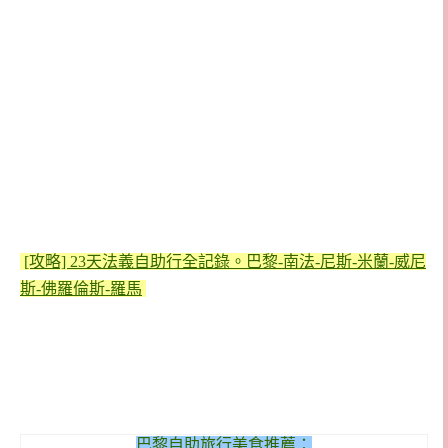
[攻略] 23天法義自助行全記錄。巴黎-南法-尼斯-米蘭-威尼
斯-佛羅倫斯-羅馬
巴黎自助旅行美食推薦：