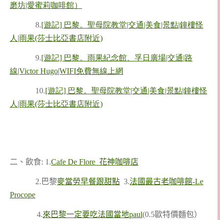
磨坊|愛蜜莉咖啡館）
8.
[遊記] 巴黎。聖母院教堂|交通|美食|景點|鐘樓怪
人|雨果(莎士比亞書店附近)
9.
[遊記] 巴黎。雨果紀念館、孚日廣場|交通|路
線|Victor Hugo|WIFI免費無線上網
10.
[遊記] 巴黎。聖母院教堂|交通|美食|景點|鐘樓怪
人|雨果(莎士比亞書店附近)
二、飲食: 1.
Cafe De Flore 花神咖啡店
2.巴黎
麥當勞早餐跟甜點
3.
法國最古老咖啡館-Le
Procope
4.
來巴黎一定要吃法國當地paul
(0.5歐特價麵包）