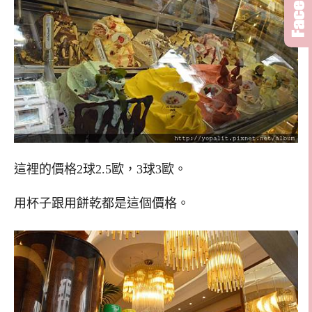
這裡的價格2球2.5歐，3球3歐。
用杯子跟用餅乾都是這個價格。