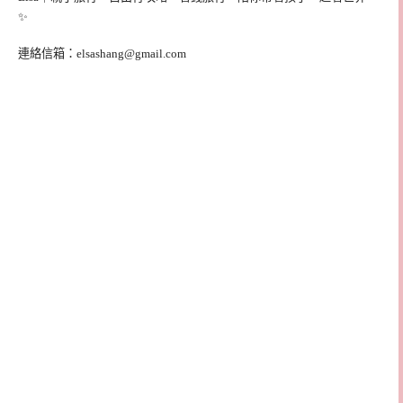
✨
連絡信箱：
elsashang@gmail.com