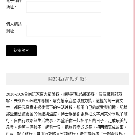
電子郵件
地址
*
個人網站
網址
關於我(網站介紹)
2020-2026食尚玩家百大部落客、媽咪拜駐站部落客、波波黛莉部落
客、未來Family教育專欄、痞克幫家庭星球潛力獎，這裡的每一篇文
字，都是我真實走過後留下的生活片段，想用自己的感受與記憶，記錄
那些無法被複製的情緒與溫度，博士畢業卻更想把文字用來分享親子旅
行、自由行攻略與生活故事，希望陪你一起把平凡的日子，走成最美的
風景。帶著三個孩子一起看世界，把旅行變成成長，把回憶寫成故事。
Elsa｜親子旅行 × 自由行攻略 × 省錢旅行，陪你帶著孩子一起看世界。