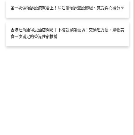
第一次做頌缽療癒就愛上！尼泊爾頌缽聲療體驗、感受與心得分享
香港旺角康得思酒店開箱｜下樓就是朗豪坊！交通超方便、購物美
食一次滿足的香港住宿推薦