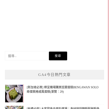
搜
尋
關
鍵
GA4今日熱門文章
字:
[新加坡必買] 樟宜機場購買班蘭蛋糕BENGAWAN SOLO
綠蛋糕捲戚風蛋糕(瀏覽：29)
[板橋必逛] 大家發食品原料廣場｜食材烘焙麵粉鬆餅粉各