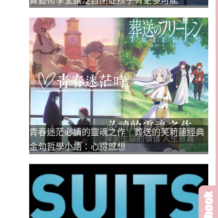
寶藝術學堂讓泛自閉症孩子有更多可能
青春迷茫必讀的靈魂之作｜葬送的芙莉蓮經典
金句哲學小語：心得感想