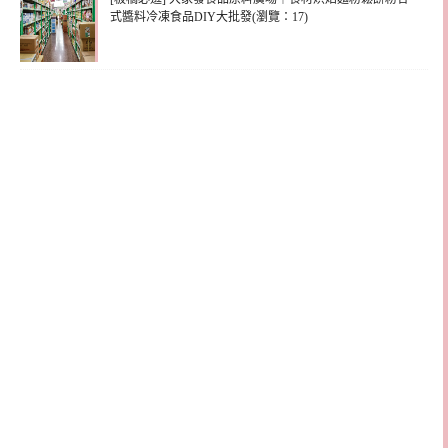
式醬料冷凍食品DIY大批發(瀏覽：17)