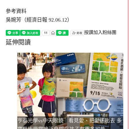
參考資料
吳婉芳（經濟日報 92.06.12）
按讚加入粉絲團
延伸閱讀
亨泰光學vs中天眼鏡｜看見愛、把愛送出去 多