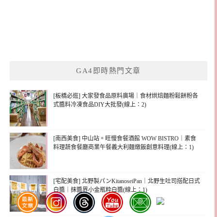
GA4即時熱門文章
[板橋必逛] 大家發食品原料廣場｜食材烘焙麵粉鬆餅粉各
式醬料冷凍食品DIY大批發(線上：2)
[南西美食] 中山站。旺慢食餐酒館 WOW BISTRO｜素食
料理蔬食餐廳商業午餐義大利麵燉飯創意料理(線上：1)
[宅配美食] 北野製パンKitanoseiPan｜北野生吐司搭配日式
白醬｜抹醬界小金瓶粋白醬(線上：1)