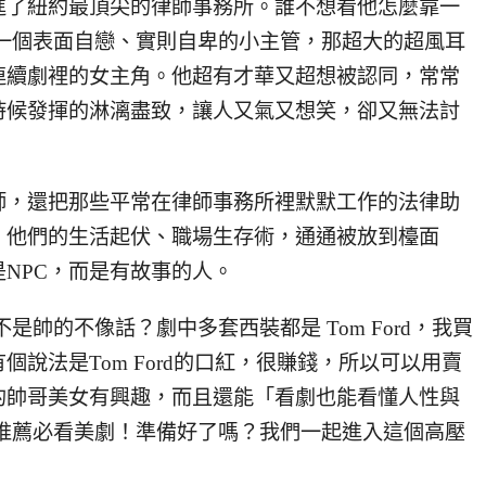
進了紐約最頂尖的律師事務所。誰不想看他怎麼靠一
itt，一個表面自戀、實則自卑的小主管，那超大的超風耳
連續劇裡的女主角。他超有才華又超想被認同，常常
時候發揮的淋漓盡致，讓人又氣又想笑，卻又無法討
師，還把那些平常在律師事務所裡默默工作的法律助
。他們的生活起伏、職場生存術，通通被放到檯面
NPC，而是有故事的人。
是帥的不像話？劇中多套西裝都是 Tom Ford，我買
說法是Tom Ford的口紅，很賺錢，所以可以用賣
的帥哥美女有興趣，而且還能「看劇也能看懂人性與
對是推薦必看美劇！準備好了嗎？我們一起進入這個高壓