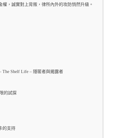
當正義對上金權，誠實對上背叛，律所內外的攻防悄然升級。
– The Shelf Life – 隱匿者與揭露者
弈與界限的試探
卡的支持