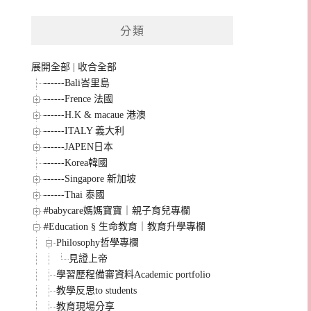
整
分類
展開全部
|
收合全部
------Bali峇里島
------Frence 法國
------H.K & macaue 港澳
------ITALY 義大利
------JAPEN日本
------Korea韓國
------Singapore 新加坡
------Thai 泰國
#babycare媽媽寶寶｜親子育兒專欄
#Education § 生命教育｜教育升學專欄
Philosophy哲學專欄
見證上帝
學習歷程備審資料Academic portfolio
教學反思to students
教育現場分享