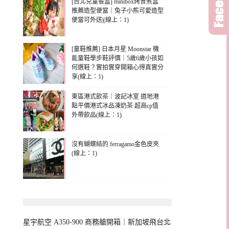
[台北兒童餐盒] minibox烤食煮盒
推薦造型便當｜兔子小熊可愛造型
便當可外送|(線上：1)
[童鞋推薦] 日本月星 Moonstar 機
能童鞋學步鞋評價｜5歲6歲小孩如
何選鞋？實拍實穿開箱心得真實分
享(線上：1)
東區港式飲茶｜波記冰室 道地港
點平價港式冰品凍奶茶 超高cp值
外帶飲品(線上：1)
沒有蝴蝶結的 ferragamo金色皮夾
(線上：1)
星宇航空 A350-900 商務艙開箱｜新加坡飛台北