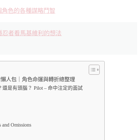
個角色的各種謀略鬥智
隱忍者看馬基維利的想法
劇情懶人包｜角色命運與轉折總整理
是有頭腦？ Pilot – 命中注定的面試
d Omissions