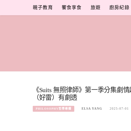
Skip
親子教育
饗食享食
旅遊
廚房紀錄
to
content
《Suits 無照律師》第一季分集
（好雷）有劇透
ELSA YANG
2025-07-01
PHILOSOPHY哲學專欄