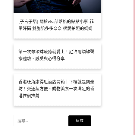
[子言子語] 關於elsa部落格的點點小事-菲
常好攝 雙胞胎多多奈奈 很愛拍照的媽媽
第一次做頌缽療癒就愛上！尼泊爾頌缽聲
療體驗、感受與心得分享
香港旺角康得思酒店開箱｜下樓就是朗豪
坊！交通超方便、購物美食一次滿足的香
港住宿推薦
搜
尋
關