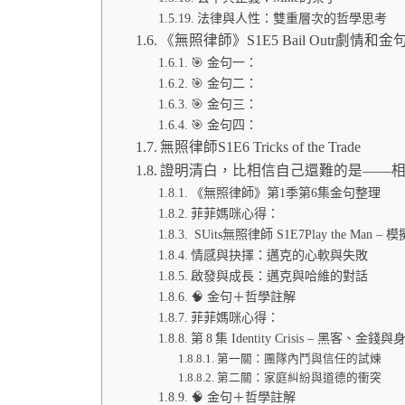
法律與人性：雙重層次的哲學思考
《無照律師》S1E5 Bail Outr劇
🎯 金句一：
🎯 金句二：
🎯 金句三：
🎯 金句四：
無照律師S1E6 Tricks of the Trade
證明清白，比相信自己還難的是——
《無照律師》第1季第6集金句整理
菲菲媽咪心得：
SUits無照律師 S1E7Play the Man
情感與抉擇：邁克的心軟與失敗
啟發與成長：邁克與哈維的對話
🧠 金句＋哲學註解
菲菲媽咪心得：
第 8 集 Identity Crisis – 黑客、金
第一關：團隊內鬥與信任的試煉
第二關：家庭糾紛與道德的衝突
🧠 金句＋哲學註解