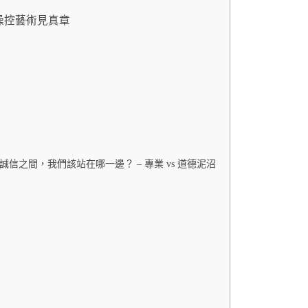
 – 操控藝術見真章
rets 謊言與誠信之間，我們該站在哪一邊？ – 專業 vs 道德泥沼