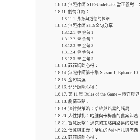
無照律師 S1E9Undefeated
劇情介紹：
背叛與道德的拉鋸
無照律師S1E9金句分享
💬 金句 1
💬 金句 2
💬 金句 3
💬 金句 4
💬 金句 5
菲菲媽咪心得：
無照律師第十集 Season 1, Episode 10 
金句精選
菲菲媽咪心得：
第 11 集 Rules of the Game – 博
劇情重點：
法律與策略：哈維與路易的賭局
人性掙扎：哈維與卡梅隆的舊案糾葛
智慧反擊：邁克的策略與路易的炫耀
情感與正義：哈維的內心掙扎與杰西
菲菲媽咪心得：