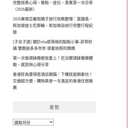
完整搭乘心得，餐點、座位、貴賓室一次分享
（2026最新）
2026東南亞暑假親子旅行攻略整理：富國島、
新加坡迪士尼郵輪、新加坡自由行完整行程紀
錄
[子言子語] 關於elsa部落格的點點小事-菲常好
攝 雙胞胎多多奈奈 很愛拍照的媽媽
第一次做頌缽療癒就愛上！尼泊爾頌缽聲療體
驗、感受與心得分享
香港旺角康得思酒店開箱｜下樓就是朗豪坊！
交通超方便、購物美食一次滿足的香港住宿推
薦
彙整
彙