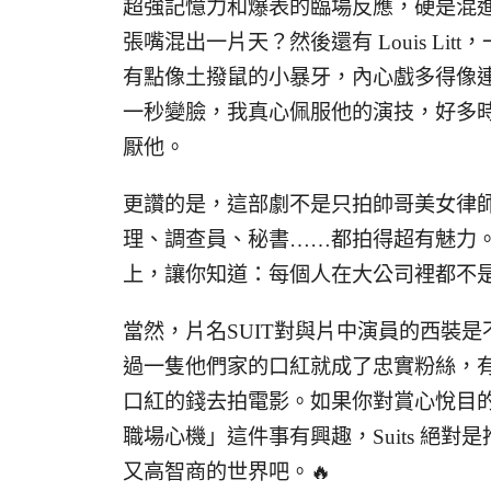
超強記憶力和爆表的臨場反應，硬是混
張嘴混出一片天？然後還有 Louis L
有點像土撥鼠的小暴牙，內心戲多得像
一秒變臉，我真心佩服他的演技，好多
厭他。
更讚的是，這部劇不是只拍帥哥美女律
理、調查員、秘書……都拍得超有魅力
上，讓你知道：每個人在大公司裡都不是
當然，片名SUIT對與片中演員的西裝是不
過一隻他們家的口紅就成了忠實粉絲，有個
口紅的錢去拍電影。如果你對賞心悅目
職場心機」這件事有興趣，Suits 絕
又高智商的世界吧。🔥