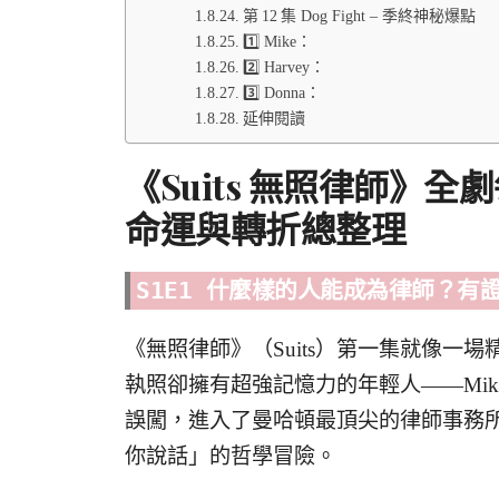
第 12 集 Dog Fight – 季終神秘爆點
1️⃣ Mike：
2️⃣ Harvey：
3️⃣ Donna：
延伸閱讀
《Suits 無照律師》
命運與轉折總整理
S1E1
什麼樣的人能成為律師？有
《無照律師》（Suits）第一集就像一
執照卻擁有超強記憶力的年輕人——Mik
誤闖，進入了曼哈頓最頂尖的律師事務
你說話」的哲學冒險。