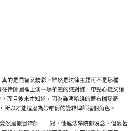
，真的是鬥智又精彩，雖然是法律主題可不是那種
是在律師圈裡上演一場華麗的諜對諜，帶點心機又讓
太帥，而且後來才知道，因為飾演哈維的蓋布瑞麥奇
人是律師，所以才能這麼為妙唯俏的詮釋律師這個角色。
e 竟然是假冒律師——對，他連法學院都沒念，但靠著