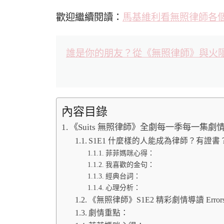
歡迎繼續閱讀：
馬基維利看無照律師各
誰是你的朋友？從《無照律師》與火
內容目錄
《Suits 無照律師》全劇每一季每一集
S1E1 什麼樣的人能成為律師？有證書？還
菲菲媽咪心得：
我喜歡的金句：
經典台詞：
心理分析：
《無照律師》S1E2 精彩劇情導讀 Errors an
劇情重點：