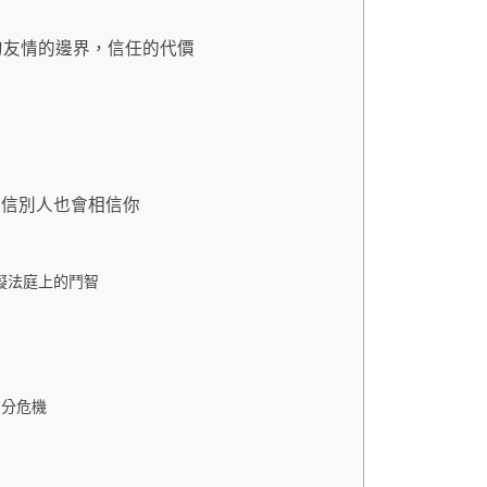
情和金句友情的邊界，信任的代價
相信別人也會相信你
 – 模擬法庭上的鬥智
錢與身分危機