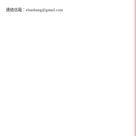
連絡信箱：
elsashang@gmail.com