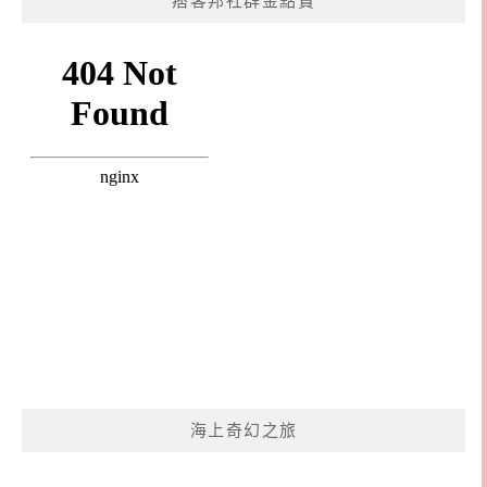
痞客邦社群金點賞
海上奇幻之旅