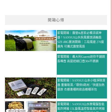
開箱心得
家電開箱｜露營&居家必備涼感神
器！SANSUI山水疾風擺頭渦輪扇
SZF-88G實測開箱｜三段風速 270度
廣角 可攜式露營風扇
家電開箱｜義大利Giaretti迷你不鏽鋼
長嘴壺 高提把細口壺304不銹鋼
家電開箱｜SANSUI 山水小植淨除濕
器 重複吸濕／環保0耗材／快速加熱
還原 衣櫥書櫃刷妝品櫥櫃茶包
家電開箱｜SANSUI山水微電腦智能
氣炸烤箱 15L旋風溫控智能氣炸烤箱