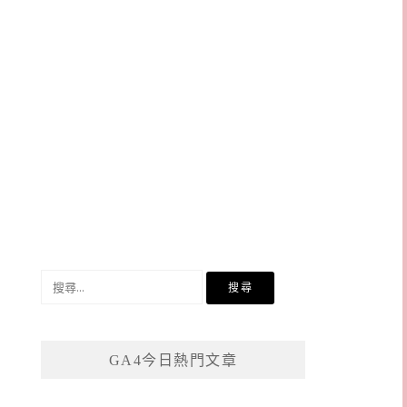
搜
尋
關
鍵
GA4今日熱門文章
字: