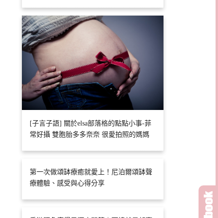
[子言子語] 關於elsa部落格的點點小事-菲
常好攝 雙胞胎多多奈奈 很愛拍照的媽媽
第一次做頌缽療癒就愛上！尼泊爾頌缽聲
療體驗、感受與心得分享