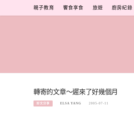
Skip
親子教育
饗食享食
旅遊
廚房紀錄
to
content
轉寄的文章～遲來了好幾個月
ELSA YANG
2005-07-11
好文分享