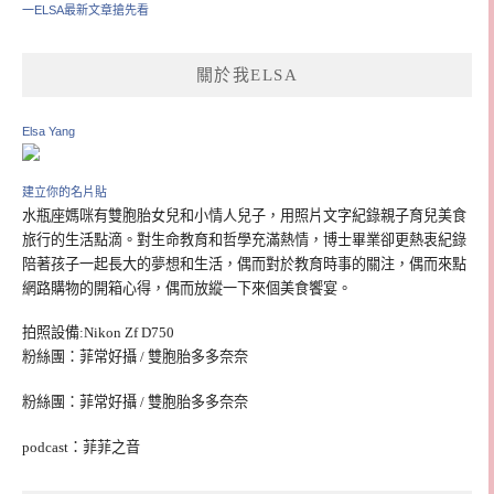
一ELSA最新文章搶先看
關於我ELSA
Elsa Yang
建立你的名片貼
水瓶座媽咪有雙胞胎女兒和小情人兒子，用照片文字紀錄親子育兒美食
旅行的生活點滴。對生命教育和哲學充滿熱情，博士畢業卻更熱衷紀錄
陪著孩子一起長大的夢想和生活，偶而對於教育時事的關注，偶而來點
網路購物的開箱心得，偶而放縱一下來個美食饗宴。
拍照設備:Nikon Zf D750
粉絲團：菲常好攝 / 雙胞胎多多奈奈
粉絲團：菲常好攝 / 雙胞胎多多奈奈
podcast：菲菲之音