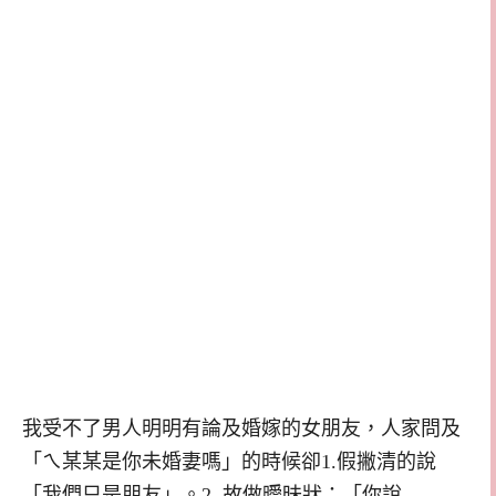
我受不了男人明明有論及婚嫁的女朋友，人家問及
「ㄟ某某是你未婚妻嗎」的時候卻1.假撇清的說
「我們只是朋友」。2. 故做曖昧狀：「你說