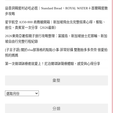
益善洞韓屋村必吃必逛｜Standard Bread、ROYAL WATER＋首爾韓屋散
步攻略
星宇航空 A350-900 商務艙開箱｜新加坡飛台北完整搭乘心得，餐點、
座位、貴賓室一次分享（2026最新）
2026東南亞暑假親子旅行攻略整理：富國島、新加坡迪士尼郵輪、新加
坡自由行完整行程紀錄
[子言子語] 關於elsa部落格的點點小事-菲常好攝 雙胞胎多多奈奈 很愛拍
照的媽媽
第一次做頌缽療癒就愛上！尼泊爾頌缽聲療體驗、感受與心得分享
彙整
彙
整
分類