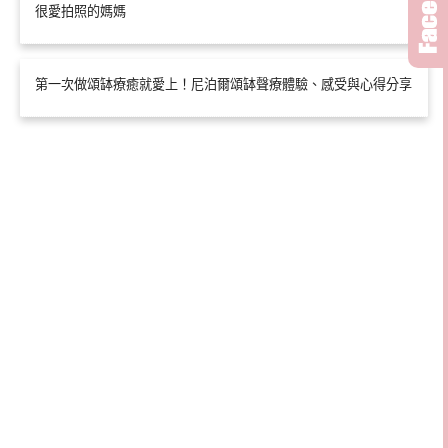
很愛拍照的媽媽
第一次做頌缽療癒就愛上！尼泊爾頌缽聲療體驗、感受與心得分享