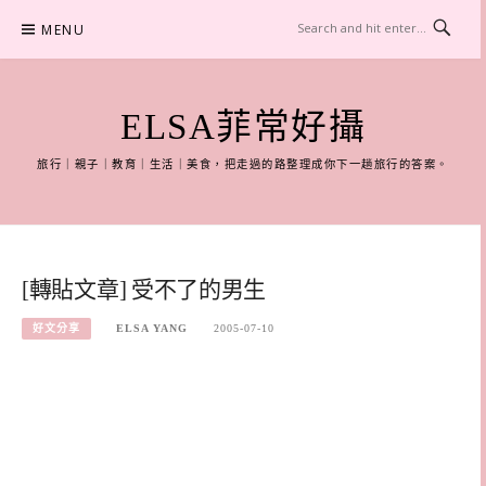
Skip
MENU
to
content
ELSA菲常好攝
旅行｜親子｜教育｜生活｜美食，把走過的路整理成你下一趟旅行的答案。
[轉貼文章] 受不了的男生
好文分享
ELSA YANG
2005-07-10