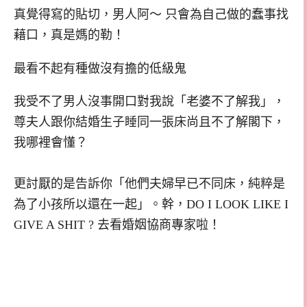
真覺得寫的貼切，男人阿～ 只會為自己做的蠢事找
藉口，真是媽的勒！
最看不起有種做沒有擔的低級鬼
我受不了男人沒事開口對我說「老婆不了解我」，
尊夫人跟你結婚生子睡同一張床尚且不了解閣下，
我哪裡會懂？
更討厭的是告訴你「他們夫婦早已不同床，純粹是
為了小孩所以還在一起」。幹，DO I LOOK LIKE I
GIVE A SHIT ? 去看婚姻協商專家啦！