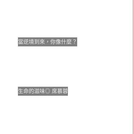
當逆境到來，你像什麼？
生命的滋味◎ 席慕蓉