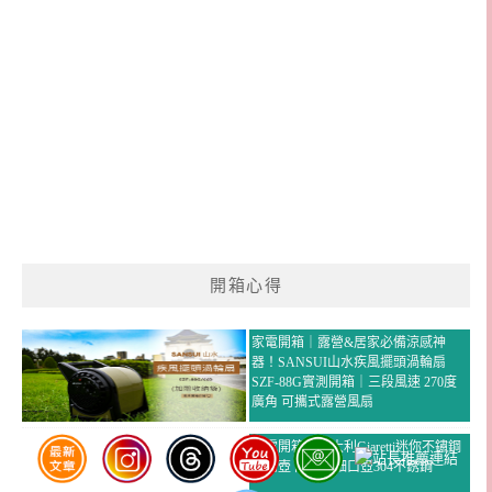
開箱心得
家電開箱｜露營&居家必備涼感神
器！SANSUI山水疾風擺頭渦輪扇
SZF-88G實測開箱｜三段風速 270度
廣角 可攜式露營風扇
家電開箱｜義大利Giaretti迷你不鏽鋼
長嘴壺 高提把細口壺304不銹鋼