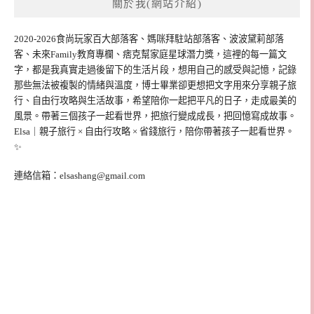
關於我(網站介紹)
2020-2026食尚玩家百大部落客、媽咪拜駐站部落客、波波黛莉部落
客、未來Family教育專欄、痞克幫家庭星球潛力獎，這裡的每一篇文
字，都是我真實走過後留下的生活片段，想用自己的感受與記憶，記錄
那些無法被複製的情緒與溫度，博士畢業卻更想把文字用來分享親子旅
行、自由行攻略與生活故事，希望陪你一起把平凡的日子，走成最美的
風景。帶著三個孩子一起看世界，把旅行變成成長，把回憶寫成故事。
Elsa｜親子旅行 × 自由行攻略 × 省錢旅行，陪你帶著孩子一起看世界。
✨
連絡信箱：
elsashang@gmail.com