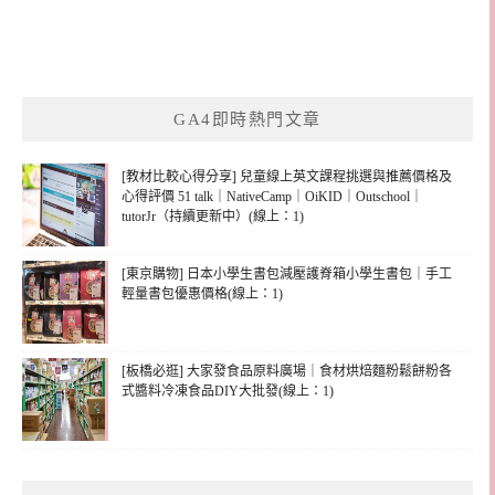
GA4即時熱門文章
[教材比較心得分享] 兒童線上英文課程挑選與推薦價格及
心得評價 51 talk｜NativeCamp｜OiKID｜Outschool｜
tutorJr（持續更新中）(線上：1)
[東京購物] 日本小學生書包減壓護脊箱小學生書包｜手工
輕量書包優惠價格(線上：1)
[板橋必逛] 大家發食品原料廣場｜食材烘焙麵粉鬆餅粉各
式醬料冷凍食品DIY大批發(線上：1)