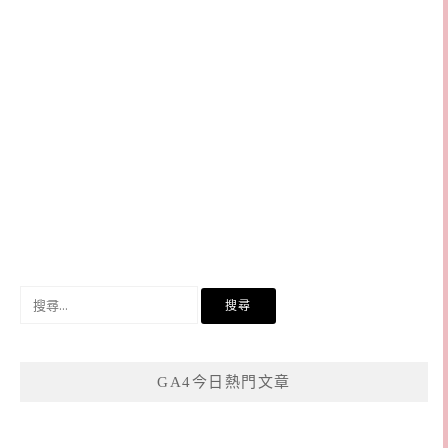
搜
尋
關
鍵
GA4今日熱門文章
字: