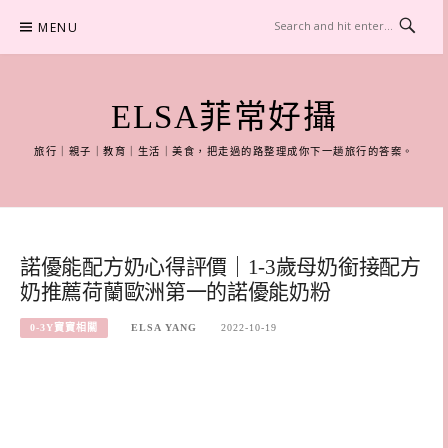
Skip
MENU
to
content
ELSA菲常好攝
旅行｜親子｜教育｜生活｜美食，把走過的路整理成你下一趟旅行的答案。
諾優能配方奶心得評價｜1-3歲母奶銜接配方
奶推薦荷蘭歐洲第一的諾優能奶粉
0-3Y寶寶相關
ELSA YANG
2022-10-19