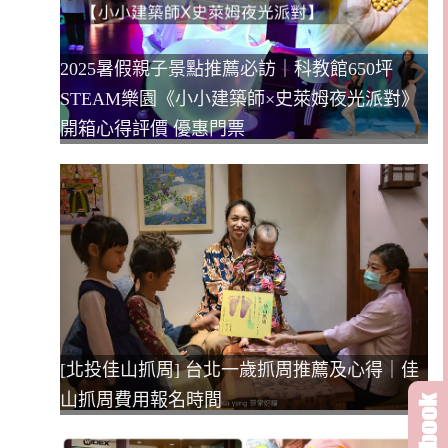
2025暑假親子景點推薦必訪｜科教館650坪
STEAM樂園《小小建築師×史萊姆夜光派對》
開箱心得評價 優惠門票
[北投佳山抓周] 台北一歲抓周推薦及心得｜佳
山抓周費用報名時間