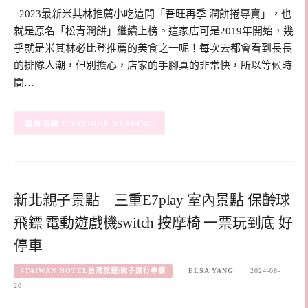
2023最新米其林推薦小吃這間「吾旺再季 潤餅捲專賣」，也
就是原名「松青潤餅」繼續上榜。這家店可是2019年開始，幾
乎就是米其林必比登推薦的美食之一呢！每次去都會看到長長
的排隊人潮，但別擔心，店家的手腳真的非常快，所以等候時
間…
CONTINUE READING
新北親子景點｜三重E7play 室內景點 保齡球
飛鏢 電動遊戲機switch 按摩椅 一票玩到底 好
停車
#TAIWAN HOTEL台灣旅遊|親子旅行專欄
ELSA YANG
2024-08-
20