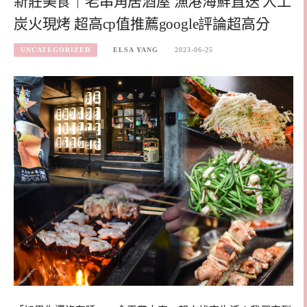
新莊美食｜老串角居酒屋 漁港海鮮直送 人工
炭火現烤 超高cp值推薦google評論超高分
UNCATEGORIZED
ELSA YANG
2023-06-25