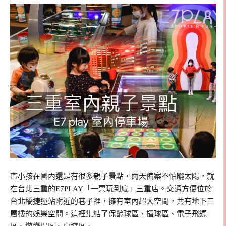
帶小孩在國內還是有很多親子景點，雨天備案不怕曬太陽，就
在台北三重的E7PLAY「一票玩到底」三重店。交通方便位於
台北橋捷運站附近的巷子裡，擁有室內超大空間，共有地下三
層樓的娛樂空間。這裡集結了保齡球區、撞球區、電子飛鏢