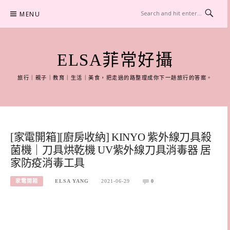
Skip
MENU
to
content
ELSA菲常好攝
旅行｜親子｜教育｜生活｜美食，把走過的路整理成你下一趟旅行的答案。
[家電開箱][廚房收納] KINYO 紫外線刀具殺
菌機｜刀具烘乾機 UV紫外線刀具消毒器 居
家防疫消毒工具
家電開箱
ELSA YANG
2021-06-29
0