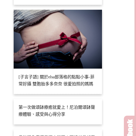
[子言子語] 關於elsa部落格的點點小事-菲
常好攝 雙胞胎多多奈奈 很愛拍照的媽媽
第一次做頌缽療癒就愛上！尼泊爾頌缽聲
療體驗、感受與心得分享