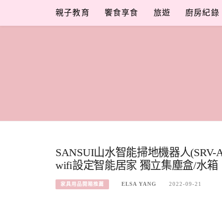
Skip
親子教育
饗食享食
旅遊
廚房紀錄
to
content
SANSUI山水智能掃地機器人(SRV-
wifi設定智能居家 獨立集塵盒/水箱
ELSA YANG
2022-09-21
家具用品開箱推薦