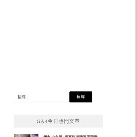
搜
尋
關
鍵
GA4今日熱門文章
字: