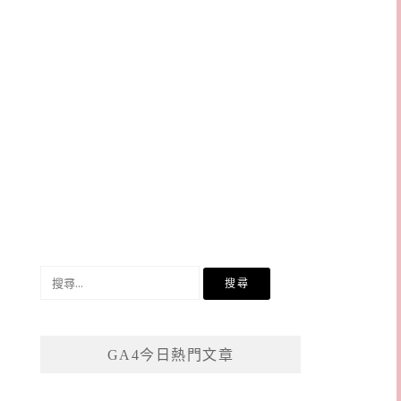
搜
尋
關
鍵
GA4今日熱門文章
字: