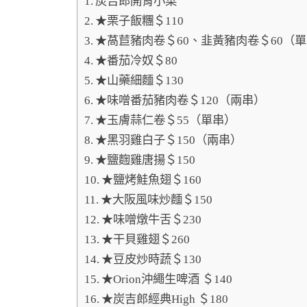
炭吉郎開胃小菜
★栗子飯糰＄110
★萵苣豬肉卷＄60、韭黃豬肉卷＄60（
★番茄冷奴＄80
★山藥細麵＄130
★味噌番茄豬肉卷＄120（兩串）
★玉膚蒜仁卷＄55（單串）
★黑羽雞白子＄150（兩串）
★鹽麴雞唐揚＄150
★鹽烤鮭魚翅＄160
★大阪風味炒麵＄150
★味噌燉牛舌＄230
★干貝雞翅＄260
★豆皮炒時蔬＄130
★Orion沖繩生啤酒 ＄140
★炭吉郎經典High ＄180