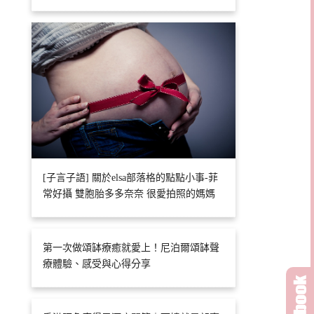
[子言子語] 關於elsa部落格的點點小事-菲
常好攝 雙胞胎多多奈奈 很愛拍照的媽媽
第一次做頌缽療癒就愛上！尼泊爾頌缽聲
療體驗、感受與心得分享