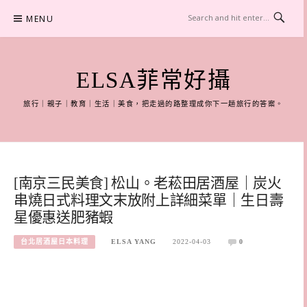
Skip
MENU
to
content
ELSA菲常好攝
旅行｜親子｜教育｜生活｜美食，把走過的路整理成你下一趟旅行的答案。
[南京三民美食] 松山。老菘田居酒屋｜炭火
串燒日式料理文末放附上詳細菜單｜生日壽
星優惠送肥豬蝦
台北居酒屋日本料理
ELSA YANG
2022-04-03
0