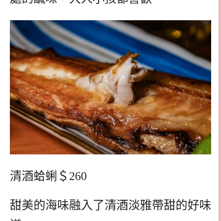
清酒蛤蜊＄260
甜美的海味融入了清酒淡雅帶甜的好味