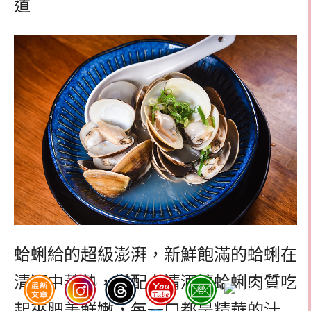
道
蛤蜊給的超級澎湃，新鮮飽滿的蛤蜊在
清酒中蒸熟，搭配上清酒讓蛤蜊肉質吃
起來肥美鮮嫩，每一口都是精華的汁