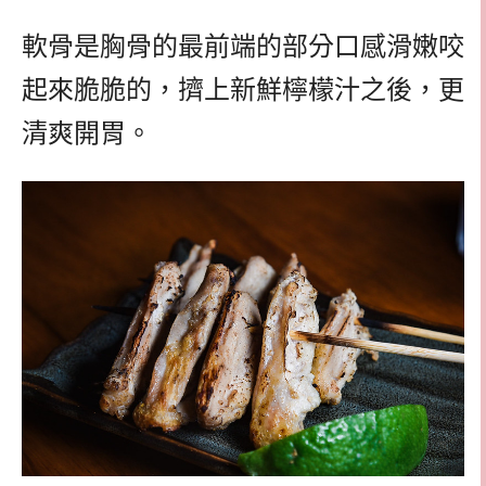
軟骨是胸骨的最前端的部分口感滑嫩咬
起來脆脆的，擠上新鮮檸檬汁之後，更
清爽開胃。