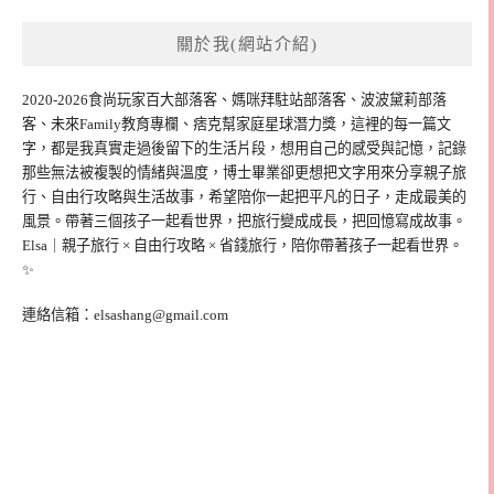
關於我(網站介紹)
2020-2026食尚玩家百大部落客、媽咪拜駐站部落客、波波黛莉部落
客、未來Family教育專欄、痞克幫家庭星球潛力獎，這裡的每一篇文
字，都是我真實走過後留下的生活片段，想用自己的感受與記憶，記錄
那些無法被複製的情緒與溫度，博士畢業卻更想把文字用來分享親子旅
行、自由行攻略與生活故事，希望陪你一起把平凡的日子，走成最美的
風景。帶著三個孩子一起看世界，把旅行變成成長，把回憶寫成故事。
Elsa｜親子旅行 × 自由行攻略 × 省錢旅行，陪你帶著孩子一起看世界。
✨
連絡信箱：
elsashang@gmail.com