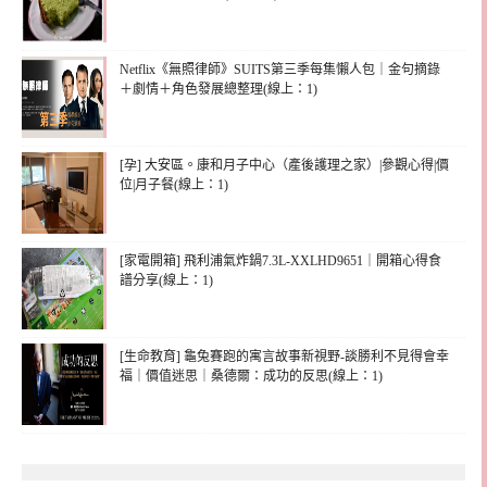
Netflix《無照律師》SUITS第三季每集懶人包｜金句摘錄
＋劇情＋角色發展總整理(線上：1)
[孕] 大安區。康和月子中心（產後護理之家）|參觀心得|價
位|月子餐(線上：1)
[家電開箱] 飛利浦氣炸鍋7.3L-XXLHD9651｜開箱心得食
譜分享(線上：1)
[生命教育] 龜兔賽跑的寓言故事新視野-談勝利不見得會幸
福｜價值迷思｜桑德爾：成功的反思(線上：1)