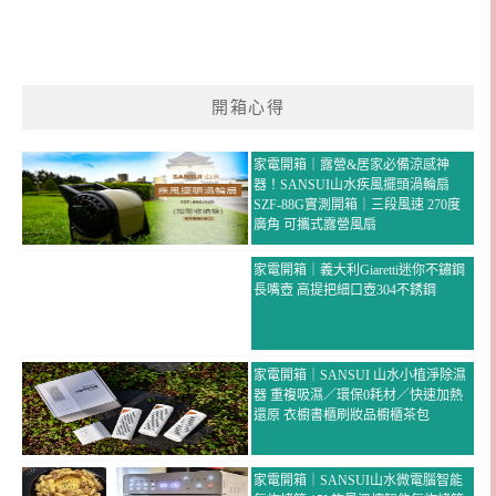
開箱心得
家電開箱｜露營&居家必備涼感神
器！SANSUI山水疾風擺頭渦輪扇
SZF-88G實測開箱｜三段風速 270度
廣角 可攜式露營風扇
家電開箱｜義大利Giaretti迷你不鏽鋼
長嘴壺 高提把細口壺304不銹鋼
家電開箱｜SANSUI 山水小植淨除濕
器 重複吸濕／環保0耗材／快速加熱
還原 衣櫥書櫃刷妝品櫥櫃茶包
家電開箱｜SANSUI山水微電腦智能