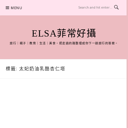
Skip
MENU
to
content
ELSA菲常好攝
旅行｜親子｜教育｜生活｜美食，把走過的路整理成你下一趟旅行的答案。
標籤:
太妃奶油乳酪杏仁塔