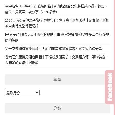
星宇航空 A350-900 商務艙開箱｜新加坡飛台北完整搭乘心得，餐點、
座位、貴賓室一次分享（2026最新）
2026東南亞暑假親子旅行攻略整理：富國島、新加坡迪士尼郵輪、新加
坡自由行完整行程紀錄
[子言子語] 關於elsa部落格的點點小事-菲常好攝 雙胞胎多多奈奈 很愛拍
照的媽媽
第一次做頌缽療癒就愛上！尼泊爾頌缽聲療體驗、感受與心得分享
香港旺角康得思酒店開箱｜下樓就是朗豪坊！交通超方便、購物美食一
次滿足的香港住宿推薦
彙整
彙
整
分類