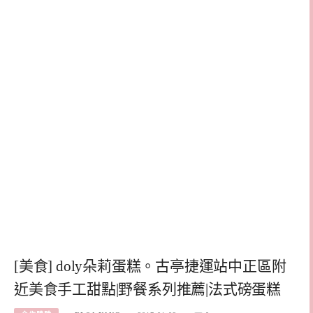
[美食] doly朵莉蛋糕。古亭捷運站中正區附
近美食手工甜點|野餐系列推薦|法式磅蛋糕