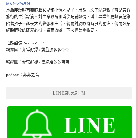
建立你的名片貼
水瓶座媽咪有雙胞胎女兒和小情人兒子，用照片文字紀錄親子育兒美食
旅行的生活點滴。對生命教育和哲學充滿熱情，博士畢業卻更熱衷紀錄
陪著孩子一起長大的夢想和生活，偶而對於教育時事的關注，偶而來點
網路購物的開箱心得，偶而放縱一下來個美食饗宴。
拍照設備:Nikon Zf D750
粉絲團：菲常好攝 / 雙胞胎多多奈奈
粉絲團：菲常好攝 / 雙胞胎多多奈奈
podcast：菲菲之音
LINE訊息訂閱