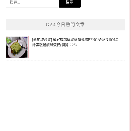
尋
關
鍵
GA4今日熱門文章
字:
[新加坡必買] 樟宜機場購買班蘭蛋糕BENGAWAN SOLO
綠蛋糕捲戚風蛋糕(瀏覽：25)