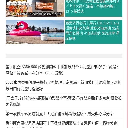
氣炸烤箱 15L旋風溫控智能氣炸烤箱
／上下火獨立溫控／不鏽鋼內膽 /
13+N種模式
露營旅行必備｜摩肯 DR. SAVE 3in1
極度快抽充氣機 迷你充抽氣機 免插
電充氣機 真空收納必備 充氣床墊 極
度快速
星宇航空 A350-900 商務艙開箱｜新加坡飛台北完整搭乘心得，餐點、
座位、貴賓室一次分享（2026最新）
2026東南亞暑假親子旅行攻略整理：富國島、新加坡迪士尼郵輪、新加
坡自由行完整行程紀錄
[子言子語] 關於elsa部落格的點點小事-菲常好攝 雙胞胎多多奈奈 很愛拍
照的媽媽
第一次做頌缽療癒就愛上！尼泊爾頌缽聲療體驗、感受與心得分享
香港旺角康得思酒店開箱｜下樓就是朗豪坊！交通超方便、購物美食一