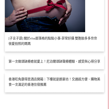
[子言子語] 關於elsa部落格的點點小事-菲常好攝 雙胞胎多多奈奈
很愛拍照的媽媽
第一次做頌缽療癒就愛上！尼泊爾頌缽聲療體驗、感受與心得分享
香港旺角康得思酒店開箱｜下樓就是朗豪坊！交通超方便、購物美
食一次滿足的香港住宿推薦