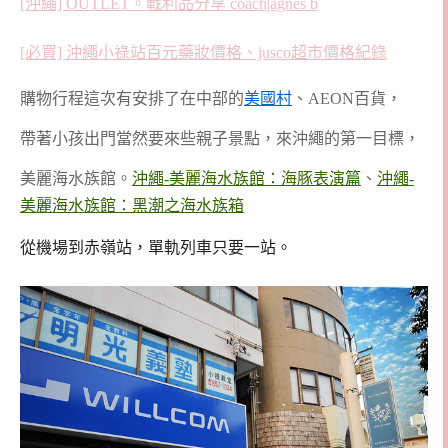
[沖繩] OUTLET。戰利品分享 coach|agnes b
[必買] 沖繩小祿站百元藥妝價格、jusco超市價格紀錄
購物行程這次有安排了在中部的
美國村
、AEON百貨，
帶著小孩出門當然要來些親子景點，來沖繩的第一目標，
美麗海水族館。
沖繩-美麗海水族館：海豚表演篇
、
沖繩-
美麗海水族館：黑潮之海水族箱
從機場到赤嶺站，單軌列車只要一站。