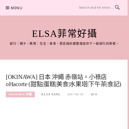
Skip
MENU
to
content
ELSA菲常好攝
旅行｜親子｜教育｜生活｜美食，把走過的路整理成你下一趟旅行的答案。
[OKINAWA] 日本 沖繩 赤嶺站。小祿店
oHacorte (甜點|蛋糕|美食|水果塔|下午茶|食記)
OKINAWA 沖繩
ELSA YANG
2017-05-19
0