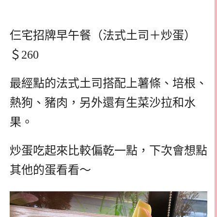
仨宅招牌早午餐（法式土司＋炒蛋）
＄260
最經點的法式土司搭配上薯條、培根、
熱狗、豬肉，另外還有生菜沙拉和水
果。
炒蛋吃起來比較偏乾一點，下次會想點
其他的蛋看看～