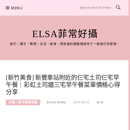
Skip
MENU
to
content
ELSA菲常好攝
旅行｜親子｜教育｜生活｜美食，把走過的路整理成你下一趟旅行的答案。
[新竹美食] 新豐車站附近的仨宅土司仨宅早
午餐｜彩虹土司牆三宅早午餐菜單價格心得
分享
台灣。新竹美食推薦
ELSA YANG
2019-09-15
0