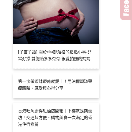
[子言子語] 關於elsa部落格的點點小事-菲
常好攝 雙胞胎多多奈奈 很愛拍照的媽媽
第一次做頌缽療癒就愛上！尼泊爾頌缽聲
療體驗、感受與心得分享
香港旺角康得思酒店開箱｜下樓就是朗豪
坊！交通超方便、購物美食一次滿足的香
港住宿推薦