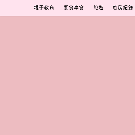
Skip
親子教育
饗食享食
旅遊
廚房紀錄
to
content