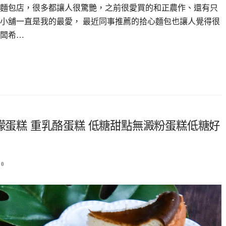
麵包店，很多都讓人很驚艷，之前很愛買的和正農作、還有只
小舖一直是我的最愛， 最近同事推薦的拾心麵包也讓人覺得很
闆希…
檸檬蛋糕 重乳酪蛋糕 低糖甜點無澱粉蛋糕低糖好
0