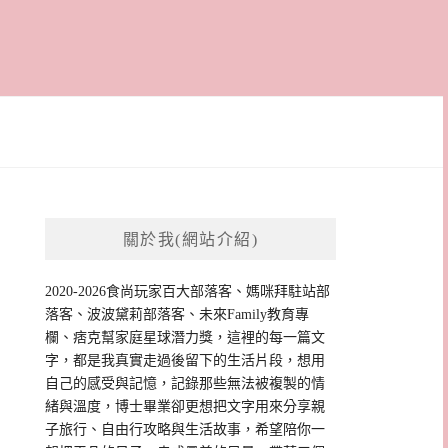
關於我(網站介紹)
2020-2026食尚玩家百大部落客、媽咪拜駐站部
落客、波波黛莉部落客、未來Family教育專
欄、痞克幫家庭星球潛力獎，這裡的每一篇文
字，都是我真實走過後留下的生活片段，想用
自己的感受與記憶，記錄那些無法被複製的情
緒與溫度，博士畢業卻更想把文字用來分享親
子旅行、自由行攻略與生活故事，希望陪你一