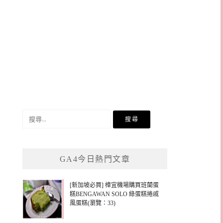
搜
尋
關
鍵
GA4今日熱門文章
字:
[新加坡必買] 樟宜機場購買班蘭蛋
糕BENGAWAN SOLO 綠蛋糕捲戚
風蛋糕(瀏覽：33)