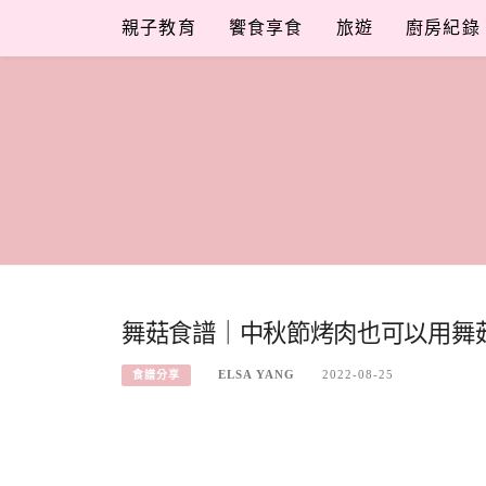
Skip
親子教育
饗食享食
旅遊
廚房紀錄
to
content
舞菇食譜｜中秋節烤肉也可以用舞
ELSA YANG
2022-08-25
食譜分享