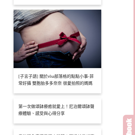
[子言子語] 關於elsa部落格的點點小事-菲
常好攝 雙胞胎多多奈奈 很愛拍照的媽媽
第一次做頌缽療癒就愛上！尼泊爾頌缽聲
療體驗、感受與心得分享