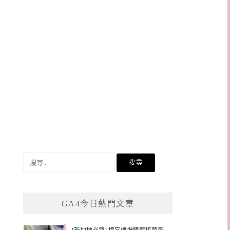
搜
尋
關
鍵
GA4今日熱門文章
字: