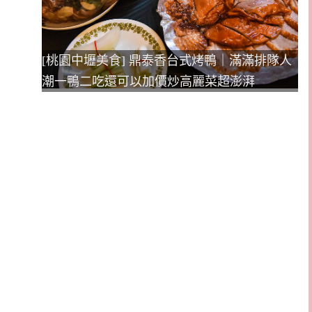
[桃園中壢美食] 鼎泰香台式烤鴨｜滿滿排隊人
潮一鴨二吃還可以加價炒高麗菜超澎湃