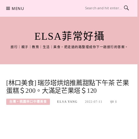
Skip
MENU
to
content
ELSA菲常好攝
旅行｜親子｜教育｜生活｜美食，把走過的路整理成你下一趟旅行的答案。
[林口美食] 瑞莎塔烘焙推薦甜點下午茶 芒果
蛋糕＄200。大滿足芒果塔＄120
台灣。桃園林口中壢美食
ELSA YANG
2022-07-11
1