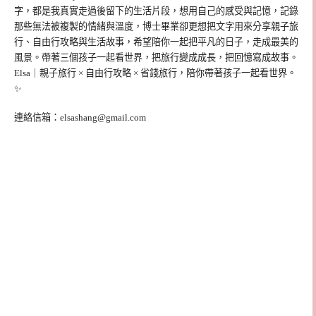
字，都是我真實走過後留下的生活片段，想用自己的感受與記憶，記錄
那些無法被複製的情緒與溫度，博士畢業卻更想把文字用來分享親子旅
行、自由行攻略與生活故事，希望陪你一起把平凡的日子，走成最美的
風景。帶著三個孩子一起看世界，把旅行變成成長，把回憶寫成故事。
Elsa｜親子旅行 × 自由行攻略 × 省錢旅行，陪你帶著孩子一起看世界。
✨
連絡信箱：
elsashang@gmail.com