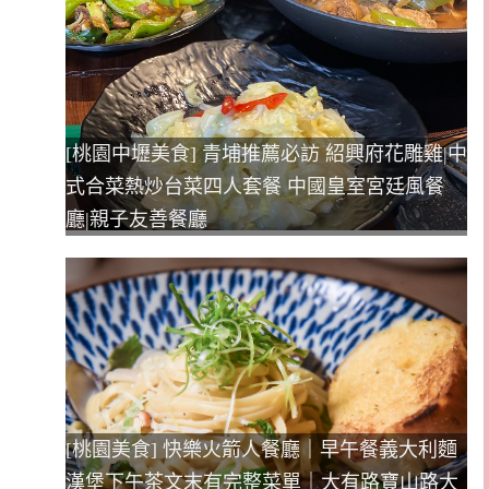
[桃園中壢美食] 青埔推薦必訪 紹興府花雕雞|中
式合菜熱炒台菜四人套餐 中國皇室宮廷風餐
廳|親子友善餐廳
[桃園美食] 快樂火箭人餐廳｜早午餐義大利麵
漢堡下午茶文末有完整菜單｜大有路寶山路大