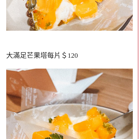
大滿足芒果塔每片＄120