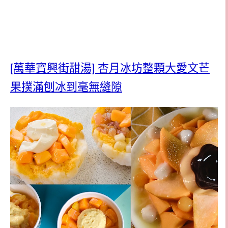
[萬華寶興街甜湯] 杏月冰坊整顆大愛文芒
果撲滿刨冰到毫無縫隙