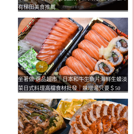
有梯田美食推薦
坐著做 選品超市｜日本和牛生魚片海鮮生蠔淡
菜日式料理高檔食材批發｜味增湯只要＄50