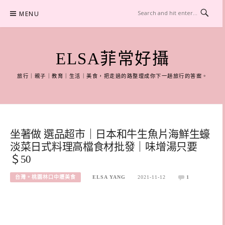
Skip
MENU
to
content
ELSA菲常好攝
旅行｜親子｜教育｜生活｜美食，把走過的路整理成你下一趟旅行的答案。
坐著做 選品超市｜日本和牛生魚片海鮮生蠔
淡菜日式料理高檔食材批發｜味增湯只要
＄50
台灣。桃園林口中壢美食
ELSA YANG
2021-11-12
1