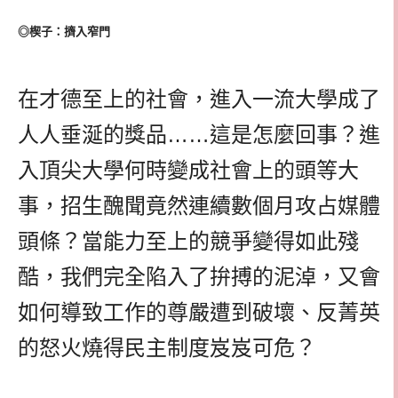
◎楔子：擠入窄門
在才德至上的社會，進入一流大學成了
人人垂涎的獎品……這是怎麼回事？進
入頂尖大學何時變成社會上的頭等大
事，招生醜聞竟然連續數個月攻占媒體
頭條？當能力至上的競爭變得如此殘
酷，我們完全陷入了拚搏的泥淖，又會
如何導致工作的尊嚴遭到破壞、反菁英
的怒火燒得民主制度岌岌可危？