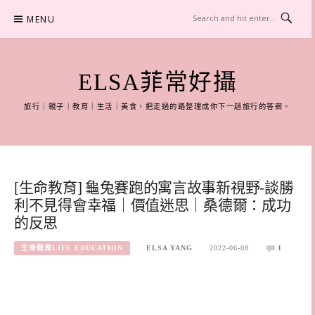
Skip
MENU
to
content
ELSA菲常好攝
旅行｜親子｜教育｜生活｜美食，把走過的路整理成你下一趟旅行的答案。
[生命教育] 龜兔賽跑的寓言故事新視野-談勝
利不見得會幸福｜價值迷思｜桑德爾：成功
的反思
生命教育LIFE EDUCATION
ELSA YANG
2022-06-08
1