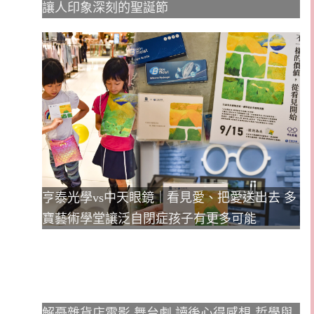
讓人印象深刻的聖誕節
亨泰光學vs中天眼鏡｜看見愛、把愛送出去 多
寶藝術學堂讓泛自閉症孩子有更多可能
解憂雜貨店電影 舞台劇 讀後心得感想-哲學與