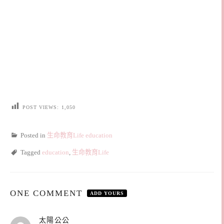
POST VIEWS:
1,050
Posted in
生命教育Life education
Tagged
education
,
生命教育Life
ONE COMMENT
ADD YOURS
表
太陽公公