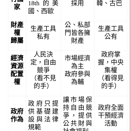
18th
的美
採用
韓、古巴
家
國、西歐
財產
公、私部
生產工具
生產工具
權
門皆各擁
私有
公有
歸屬
財產
人民決
政府掌
經濟
市場經濟
定，自由
握，中央
資源
為主
競爭
集權
配置
政府參與
（看不見
（看得見
權
為輔
的手）
的手）
讓市場保
政府只提
持自由競
政府全面
政府
供基礎建
爭，提供
干預經濟
作為
設與法律
公共財與
活動
規範