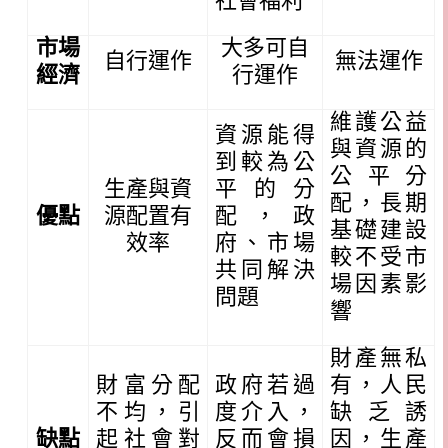
社會福利
市場
大多可自
自行運作
無法運作
經濟
行運作
維護公益
資源能得
與資源的
到較為公
公平分
生產與資
平的分
配，長期
優點
源配置有
配，政
基礎建設
效率
府、市場
較不受市
共同解決
場因素影
問題
響
財產無私
財富分配
政府若過
有，人民
不均，引
度介入，
缺乏誘
缺點
起社會對
反而會損
因，生產