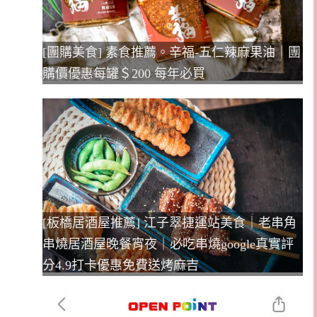
[團購美食] 素食推薦。辛福-五仁辣麻果油｜團
購價優惠每罐＄200 每年必買
[板橋居酒屋推薦] 江子翠捷運站美食｜老串角
串燒居酒屋晚餐宵夜｜必吃串燒google真實評
分4.9打卡優惠免費送烤麻吉