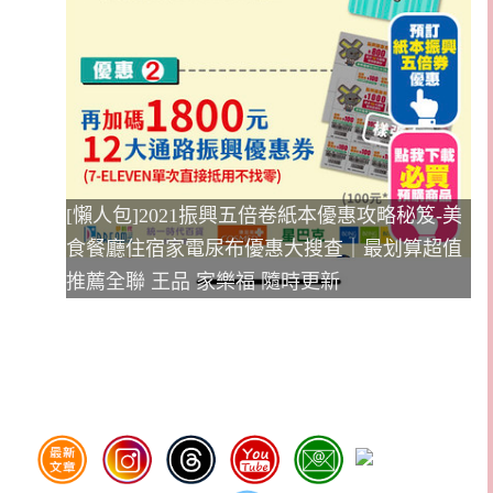
[懶人包]2021振興五倍卷紙本優惠攻略秘笈-美
食餐廳住宿家電尿布優惠大搜查｜最划算超值
推薦全聯 王品 家樂福 隨時更新