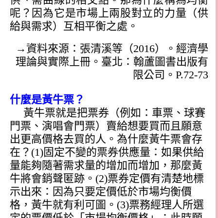
呢？因為它是市場上兩股對立的力量（供
給與需求）互相平衡之處。
→資料來源：張清溪等（
2016
）。經濟學
理論與實際上冊。臺北：翰蘆圖書出版有
限公司。
P.72-73
什麼是黃牛票？
黃牛票就是把票券（例如：車票、球賽
門票、演唱會門票）賣給想要買而且願意
出更高價格去買的人。為什麼黃牛票會存
在？
(1)
固定不變的票券供應量：如果供給
量能夠隨著需求量的增加而增加，那麼黃
牛將會銷聲匿跡。
(2)
票券定價有清楚地標
示出來：因為只要定價低於市場均衡價
格，黃牛就有利可圖。
(3)
票務經理人所選
定的票價低於「市場均衡價格」：此時願