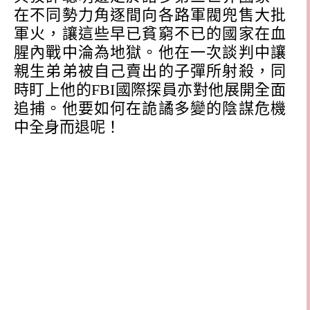
在不同勢力角逐間向各路軍閥兜售大批
軍火，讓這些早已貧窮不已的國家在血
腥內戰中淪為地獄。他在一次談判中讓
親生弟弟被自己賣出的子彈所射殺，同
時盯上他的
FBI
國際探員亦對他展開全面
追捕。他要如何在詭譎多變的陰謀危機
中全身而退呢！