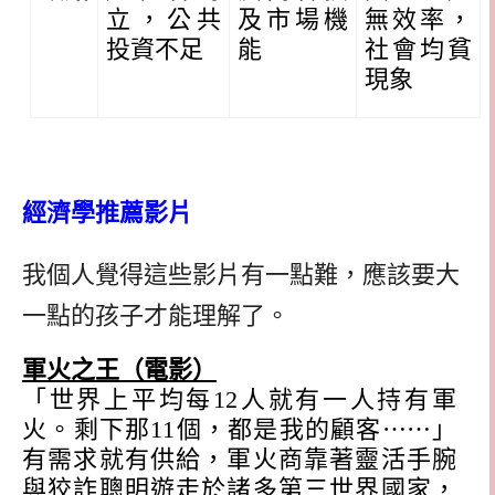
立，公共
及市場機
無效率，
投資不足
能
社會均貧
現象
經濟學推薦影片
我個人覺得這些影片有一點難，應該要大
一點的孩子才能理解了。
軍火之王（電影）
「世界上平均每
12
人就有一人持有軍
火。剩下那
11
個，都是我的顧客
⋯⋯
」
有需求就有供給，軍火商靠著靈活手腕
與狡詐聰明遊走於諸多第三世界國家，