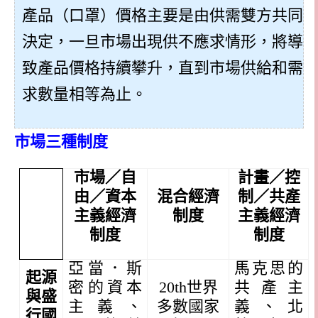
產品（口罩）價格主要是由供需雙方共同
決定，一旦市場出現供不應求情形，將導
致產品價格持續攀升，直到市場供給和需
求數量相等為止。
市場三種制度
市場／自
計畫／控
由／資本
混合經濟
制／共產
主義經濟
制度
主義經濟
制度
制度
亞當．斯
馬克思的
起源
密的資本
20th
世界
共產主
與盛
主義、
多數國家
義、北
行國