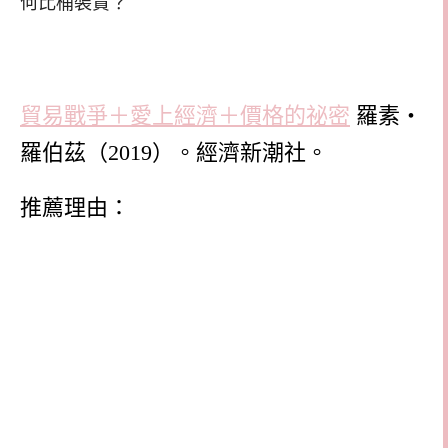
何比桶裝貴？
貿易戰爭＋愛上經濟＋價格的祕密
羅素‧
羅伯茲（
2019
）。經濟新潮社。
推薦理由：