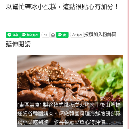
以幫忙帶冰小蛋糕，這點很貼心有加分！
按讚加入粉絲團
延伸閱讀
[東區美食] 梨谷韓式鐵板炭火烤肉｜後山埤捷
運黎谷韓國烤肉。精緻韓國料理海鮮煎餅部隊
鍋小菜吃到飽｜黎谷餐廳菜單心得評價