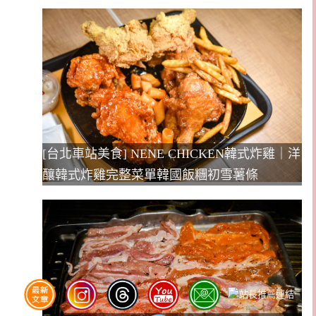
[台北車站美食] NENE CHICKEN韓式炸雞｜洋
釀韓式炸雞完整菜單韓國飯糰初雪薯條