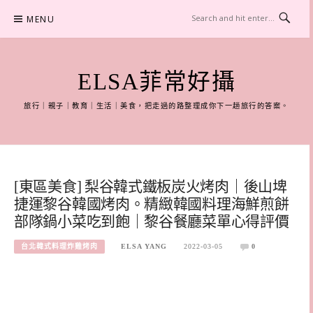
Skip
MENU
to
content
ELSA菲常好攝
旅行｜親子｜教育｜生活｜美食，把走過的路整理成你下一趟旅行的答案。
[東區美食] 梨谷韓式鐵板炭火烤肉｜後山埤
捷運黎谷韓國烤肉。精緻韓國料理海鮮煎餅
部隊鍋小菜吃到飽｜黎谷餐廳菜單心得評價
台北韓式料理炸雞烤肉
ELSA YANG
2022-03-05
0