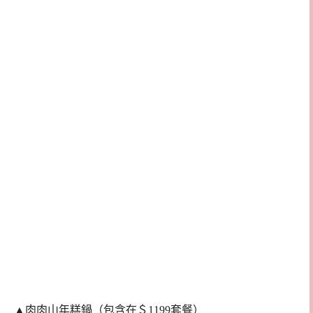
▲肉肉山年糕鍋（包含在＄1199套餐）