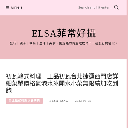
Skip
MENU
to
content
ELSA菲常好攝
旅行｜親子｜教育｜生活｜美食，把走過的路整理成你下一趟旅行的答案。
初瓦韓式料理｜王品初瓦台北捷運西門店詳
細菜單價格氣泡水冰開水小菜無限續加吃到
飽
台北韓式料理炸雞烤肉
ELSA YANG
2022-08-05