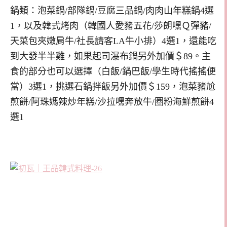
鍋類：泡菜鍋/部隊鍋/豆腐三品鍋/肉肉山年糕鍋4選
1，以及韓式烤肉（韓國人愛豬五花/莎朗嘿Ｑ彈豬/
天菜包夾嫩肩牛/社長請客LA牛小排）4選1，還能吃
到大發半半雞，如果起司瀑布鍋另外加價＄89。主
食的部分也可以選擇（白飯/鍋巴飯/學生時代搖搖便
當）3選1，挑選石鍋拌飯另外加價＄159，泡菜豬尬
煎餅/阿珠媽辣炒年糕/沙拉嘿奔放牛/圈粉海鮮煎餅4
選1