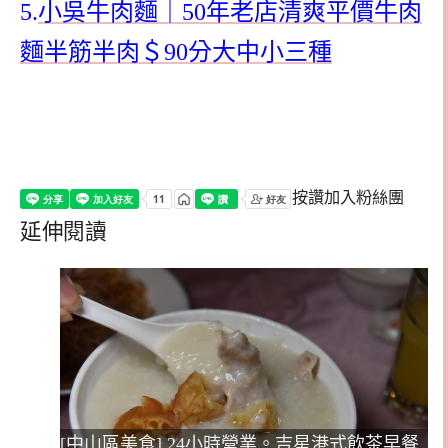
5.
小吳牛肉麵｜50年老店清爽平價牛肉
麵半筋半肉＄90分大中小三種
按讚加入粉絲團
延伸閱讀
[中山區美食] 24小時營業。吉星港式飲茶早餐