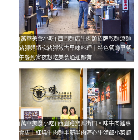
[萬華美食小吃] 西門麵店牛肉麵招牌乾麵涼麵
豬腳麵銷魂豬腳飯古早味料理｜特色餐廳早餐
午餐到宵夜想吃美食通通都有
[萬華美食小吃] 西園路寶興街口。味牛肉麵專
賣店｜紅燒牛肉麵半筋半肉溏心牛滷飯小菜都