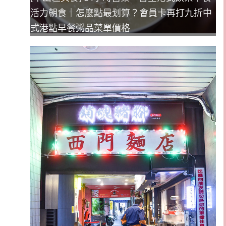
活力朝食｜怎麼點最划算？會員卡再打九折中
式港點早餐粥品菜單價格