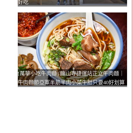
好吃
[萬華小吃牛肉麵] 龍山寺捷運站正立牛肉麵｜
牛肉麵節亞軍半筋半肉小菜牛肚只要40好划算