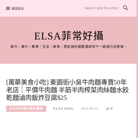
Skip
MENU
to
content
ELSA菲常好攝
旅行｜親子｜教育｜生活｜美食，把走過的路整理成你下一趟旅行的答案。
[萬華美食小吃] 東園街小吳牛肉麵專賣50年
老店｜平價牛肉麵 半筋半肉榨菜肉絲麵水餃
乾麵滷肉飯炸豆腐$25
台北中式港式熱炒麵食
ELSA YANG
2021-03-13
0