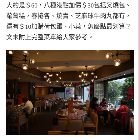
大約是＄60，八種港點加價＄30包括叉燒包、
蘿蔔糕，春捲各、燒賣、芝麻球牛肉丸都有，
還有＄10加購荷包蛋、小菜，怎麼點最划算？
文末附上完整菜單給大家參考。