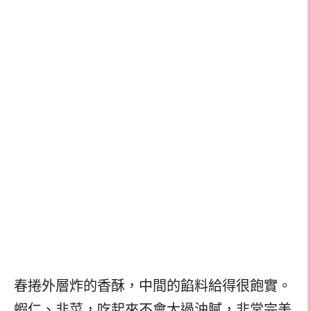
春捲外層炸的香酥，中間的餡料給得很飽實。
蝦仁、韭菜，吃起來不會太過油膩，非常完美