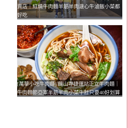
賣店｜紅燒牛肉麵半筋半肉溏心牛滷飯小菜都
好吃
[萬華小吃牛肉麵] 龍山寺捷運站正立牛肉麵｜
牛肉麵節亞軍半筋半肉小菜牛肚只要40好划算