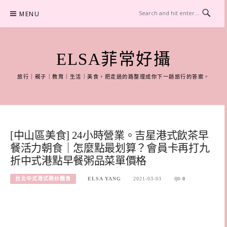
Skip
MENU
to
content
ELSA菲常好攝
旅行｜親子｜教育｜生活｜美食，把走過的路整理成你下一趟旅行的答案。
[中山區美食] 24小時營業。吉星港式飲茶早
餐活力朝食｜怎麼點最划算？會員卡再打九
折中式港點早餐粥品菜單價格
台北中式港式熱炒麵食
ELSA YANG
2021-03-03
0