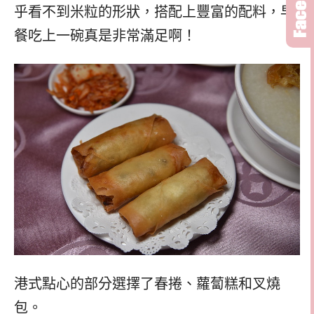
乎看不到米粒的形狀，搭配上豐富的配料，早
餐吃上一碗真是非常滿足啊！
港式點心的部分選擇了春捲、蘿蔔糕和叉燒
包。