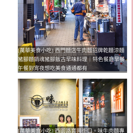
[萬華美食小吃] 西門麵店牛肉麵招牌乾麵涼麵
豬腳麵銷魂豬腳飯古早味料理｜特色餐廳早餐
午餐到宵夜想吃美食通通都有
[萬華美食小吃] 西園路寶興街口。味牛肉麵專