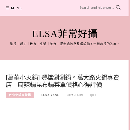
Skip
MENU
to
content
ELSA菲常好攝
旅行｜親子｜教育｜生活｜美食，把走過的路整理成你下一趟旅行的答案。
[萬華小火鍋] 豐橋涮涮鍋。萬大路火鍋專賣
店｜麻辣鍋昆布鍋菜單價格心得評價
台北火鍋麻辣鍋
ELSA YANG
2021-01-09
0