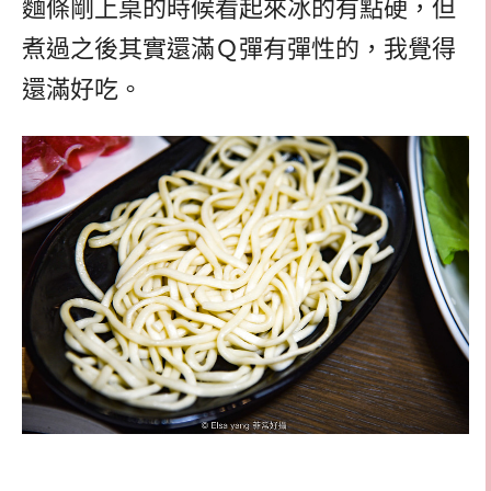
麵條剛上桌的時候看起來冰的有點硬，但
煮過之後其實還滿Ｑ彈有彈性的，我覺得
還滿好吃。