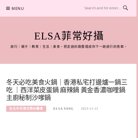
Skip
MENU
to
content
ELSA菲常好攝
旅行｜親子｜教育｜生活｜美食，把走過的路整理成你下一趟旅行的答案。
冬天必吃美食火鍋｜香港私宅打邊爐一鍋三
吃 ｜西洋菜皮蛋鍋 麻辣鍋 黃金香濃咖哩鍋
主廚秘制沙嗲鍋
台北中式港式熱炒麵食
ELSA YANG
2023-11-15