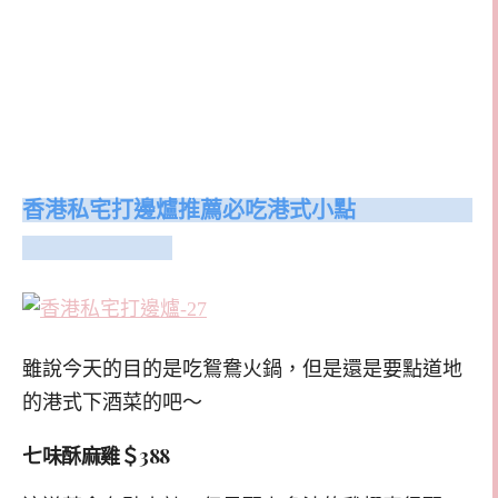
香港私宅打邊爐推薦必吃港式小點
雖說今天的目的是吃鴛鴦火鍋，但是還是要點道地
的港式下酒菜的吧～
七味酥麻雞＄388