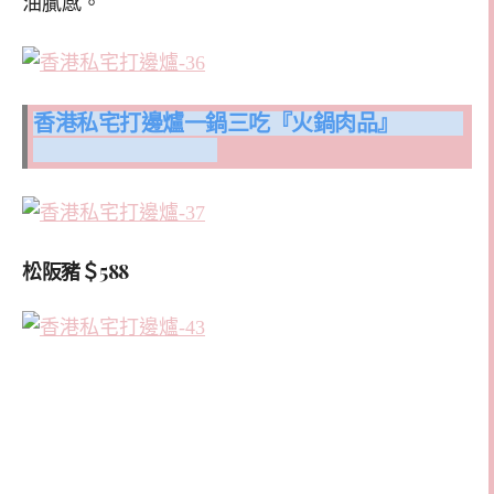
油膩感。
香港私宅打邊爐一鍋三吃『火鍋肉品』
松阪豬＄588