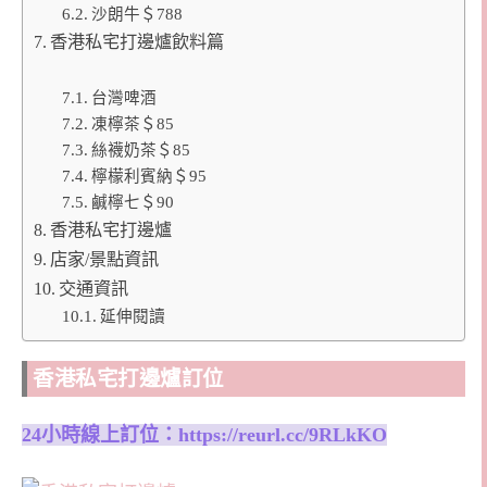
沙朗牛＄788
香港私宅打邊爐飲料篇
台灣啤酒
凍檸茶＄85
絲襪奶茶＄85
檸檬利賓納＄95
鹹檸七＄90
香港私宅打邊爐
店家/景點資訊
交通資訊
延伸閱讀
香港私宅打邊爐訂位
24小時線上訂位：
https://reurl.cc/9RLkKO