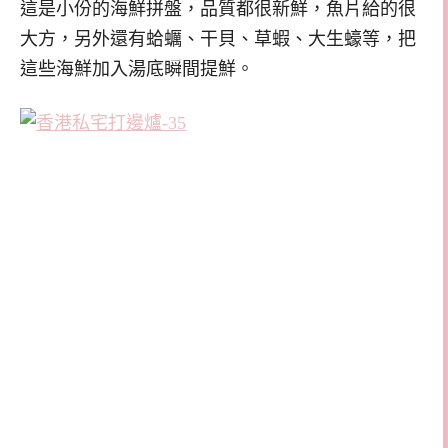
這是小份的海鮮拼盤，品質都很新鮮，魚片給的很
大方，另外還有蛤蠣、干貝、草蝦、大生蠔等，把
這些海鮮加入湯底瞬間提鮮。