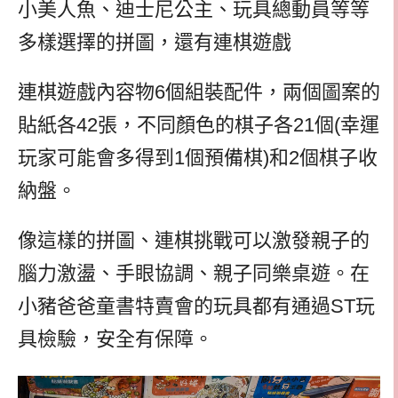
小美人魚、迪士尼公主、玩具總動員等等
多樣選擇的拼圖，還有連棋遊戲
連棋遊戲
內容物6個組裝配件，兩個圖案的
貼紙各42張，不同顏色的棋子各21個(幸運
玩家可能會多得到1個預備棋)和2個棋子收
納盤。
像這樣的拼圖、連棋挑戰可以激發親子的
腦力激盪、手眼協調、親子同樂桌遊。
在
小豬爸爸童書特賣會的玩具都有
通過ST玩
具檢驗，安全有保障。