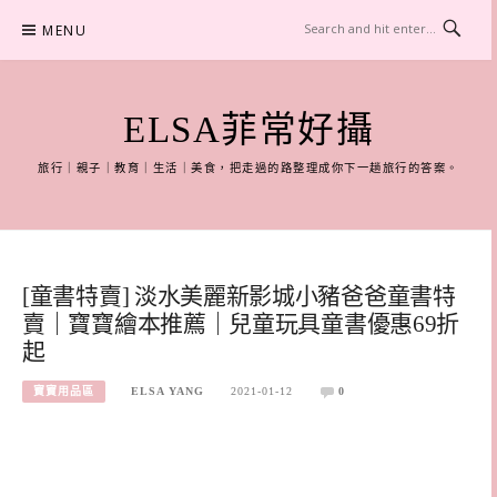
Skip
MENU
to
content
ELSA菲常好攝
旅行｜親子｜教育｜生活｜美食，把走過的路整理成你下一趟旅行的答案。
[童書特賣] 淡水美麗新影城小豬爸爸童書特
賣｜寶寶繪本推薦｜兒童玩具童書優惠69折
起
寶寶用品區
ELSA YANG
2021-01-12
0