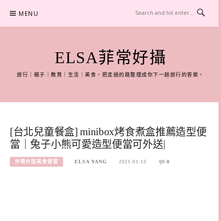
Skip
MENU
to
content
ELSA菲常好攝
旅行｜親子｜教育｜生活｜美食，把走過的路整理成你下一趟旅行的答案。
[台北兒童餐盒] minibox烤食煮盒推薦造型便
當｜兔子小熊可愛造型便當可外送|
外帶外送美食便當
ELSA YANG
2021-01-13
0