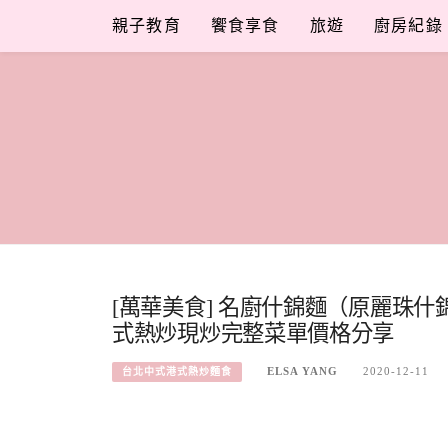
Skip
親子教育
饗食享食
旅遊
廚房紀錄
to
content
[萬華美食] 名廚什錦麵（原麗珠
式熱炒現炒完整菜單價格分享
ELSA YANG
2020-12-11
台北中式港式熱炒麵食