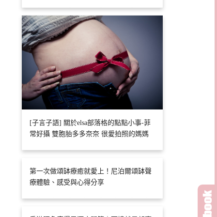
[子言子語] 關於elsa部落格的點點小事-菲
常好攝 雙胞胎多多奈奈 很愛拍照的媽媽
第一次做頌缽療癒就愛上！尼泊爾頌缽聲
療體驗、感受與心得分享