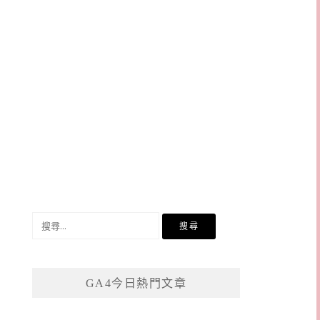
搜
尋
關
鍵
GA4今日熱門文章
字: