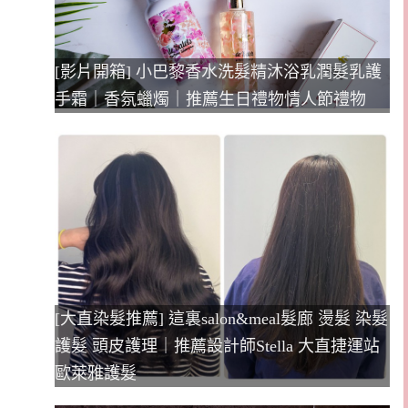
[影片開箱] 小巴黎香水洗髮精沐浴乳潤髮乳護
手霜｜香氛蠟燭｜推薦生日禮物情人節禮物
[大直染髮推薦] 這裏salon&meal髮廊 燙髮 染髮
護髮 頭皮護理｜推薦設計師Stella 大直捷運站
歐萊雅護髮