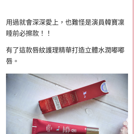
用過就會深深愛上，也難怪是演員韓寶凜
睡前必擦款！！
有了這款唇紋護理精華打造立體水潤嘟嘟
唇。