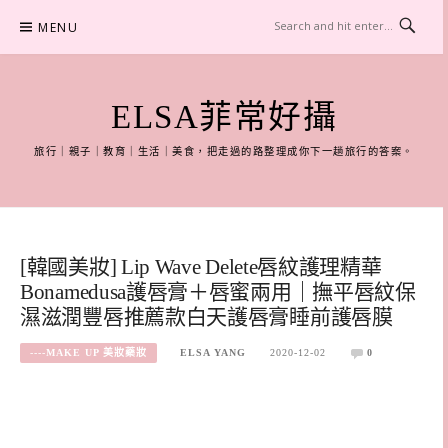
Skip
MENU
to
content
ELSA菲常好攝
旅行｜親子｜教育｜生活｜美食，把走過的路整理成你下一趟旅行的答案。
[韓國美妝] Lip Wave Delete唇紋護理精華
Bonamedusa護唇膏＋唇蜜兩用｜撫平唇紋保
濕滋潤豐唇推薦款白天護唇膏睡前護唇膜
----MAKE UP 美妝藥妝
ELSA YANG
2020-12-02
0