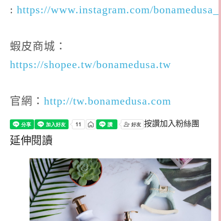
:
https://www.instagram.com/bonamedusa_
蝦皮商城：
https://shopee.tw/bonamedusa.tw
官網：
http://tw.bonamedusa.com
按讚加入粉絲團
延伸閱讀