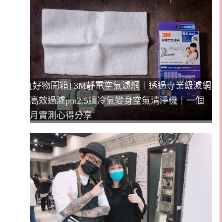
[好物開箱] 3M靜電空氣濾網｜透過專業級濾網
高效過濾pm2.5讓冷氣變身空氣清淨機｜一個
月實測心得分享