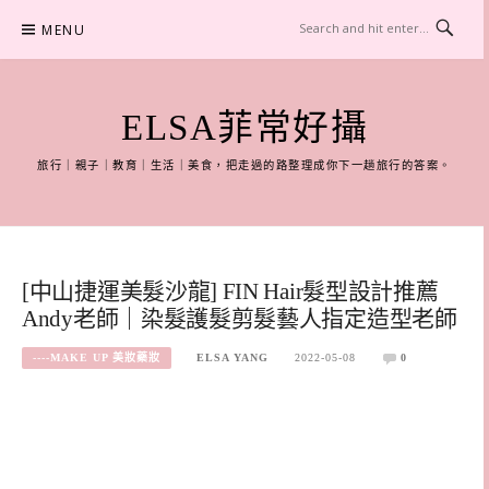
Skip
MENU
to
content
ELSA菲常好攝
旅行｜親子｜教育｜生活｜美食，把走過的路整理成你下一趟旅行的答案。
[中山捷運美髮沙龍] FIN Hair髮型設計推薦
Andy老師｜染髮護髮剪髮藝人指定造型老師
----MAKE UP 美妝藥妝
ELSA YANG
2022-05-08
0