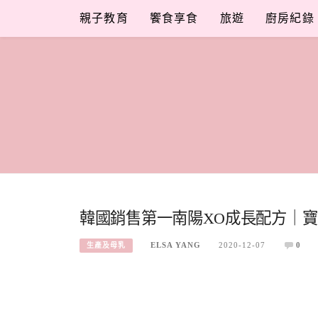
Skip
親子教育
饗食享食
旅遊
廚房紀錄
to
content
韓國銷售第一南陽XO成長配方｜
ELSA YANG
2020-12-07
0
生產及母乳