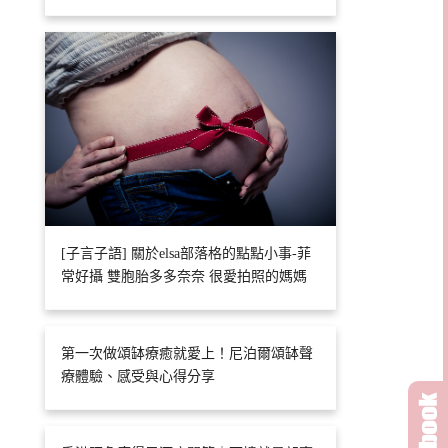
[子言子語] 關於elsa部落格的點點小事-菲
常好攝 雙胞胎多多奈奈 很愛拍照的媽媽
第一次做頌缽療癒就愛上！尼泊爾頌缽聲
療體驗、感受與心得分享