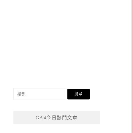
搜
尋
關
鍵
GA4今日熱門文章
字: