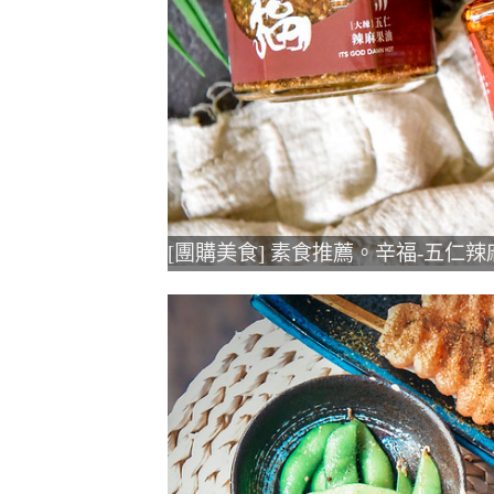
[團購美食] 素食推薦。辛福-五仁