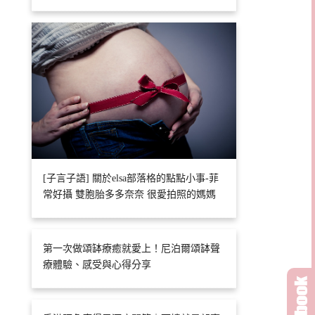
[子言子語] 關於elsa部落格的點點小事-菲
常好攝 雙胞胎多多奈奈 很愛拍照的媽媽
第一次做頌缽療癒就愛上！尼泊爾頌缽聲
療體驗、感受與心得分享