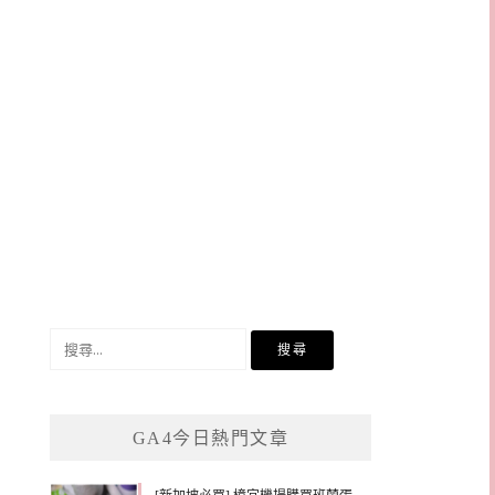
搜
尋
關
鍵
GA4今日熱門文章
字: