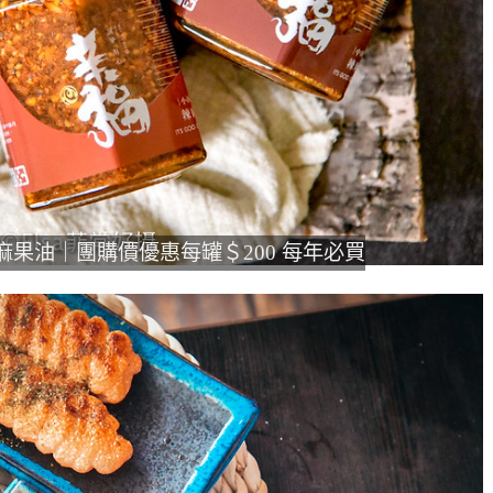
辣麻果油｜團購價優惠每罐＄200 每年必買