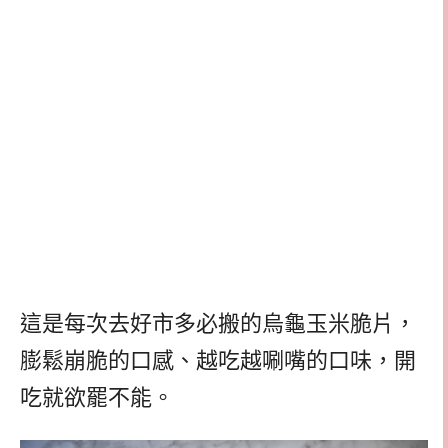
這是每次去好市多必搬的烏龜玉米脆片，
膨鬆崩脆的口感、越吃越唰嘴的口味，開
吃就欲罷不能。