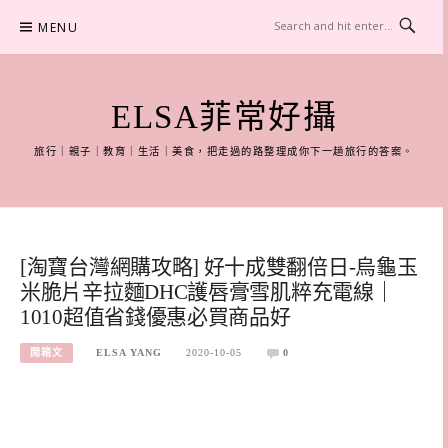
Skip
MENU
to
content
ELSA菲常好攝
旅行｜親子｜教育｜生活｜美食，把走過的路整理成你下一趟旅行的答案。
[淘寶台灣網購攻略] 好十成雙翻倍日-烏龜玉
米脆片辛拉麵DHC護唇膏雪肌粹充電線｜
1010超值省錢優惠必買商品好
開箱文
ELSA YANG
2020-10-05
0