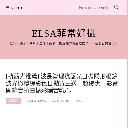
Skip
MENU
to
content
ELSA菲常好攝
旅行｜親子｜教育｜生活｜美食，把走過的路整理成你下一趟旅行的答案。
[抗藍光推薦] 波長管理抗藍光日拋隱形眼鏡-
波光橄欖棕彩色日拋買三送一超優惠｜影音
開箱實拍日拋彩隱實戴心
開箱文
ELSA YANG
2021-08-19
0