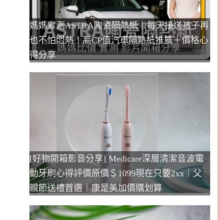
媽媽實測ASTRA陶瓷隔熱紙｜每天接送孩子再
也不怕悶熱！高CP值汽車隔熱紙推薦＋價格心
得分享
[好物開箱影音分享] Medicare深層清潔音波電
動牙刷心得評價原價＄1099現在只要2xx｜父
親節送禮首選｜康是美加價購划算