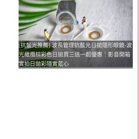
[抗藍光推薦] 波長管理抗藍光日拋隱形眼鏡-波
光橄欖棕彩色日拋買三送一超優惠｜影音開箱
實拍日拋彩隱實戴心