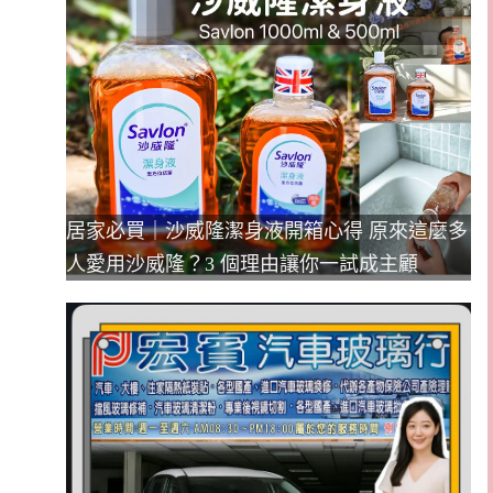
居家必買｜沙威隆潔身液開箱心得 原來這麼多
人愛用沙威隆？3 個理由讓你一試成主顧