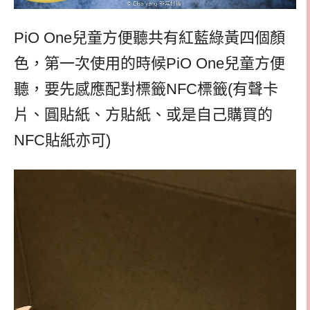
PiO One
兒童方便聽共有紅藍綠黃四個顏
色，第一次使用的時候
PiO One
兒童方便
聽，要先感應配對標籤
NFC標籤
(
有聲卡
片、圓貼紙、方貼紙、或是自己購買的
NFC貼紙亦可
)