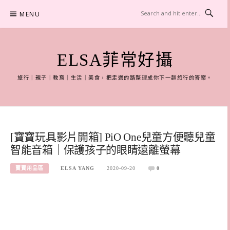
Skip
MENU
to
content
ELSA菲常好攝
旅行｜親子｜教育｜生活｜美食，把走過的路整理成你下一趟旅行的答案。
[寶寶玩具影片開箱] PiO One兒童方便聽兒童
智能音箱｜保護孩子的眼睛遠離螢幕
寶寶用品區
ELSA YANG
2020-09-20
0