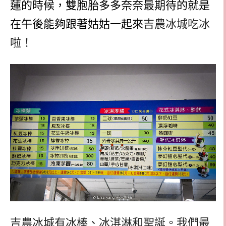
蓮的時候，雙胞胎多多奈奈最期待的就是
在午後能夠跟著姑姑一起來
吉農冰城吃冰
啦！
吉農冰城有冰棒、冰淇淋和聖誕。我們最