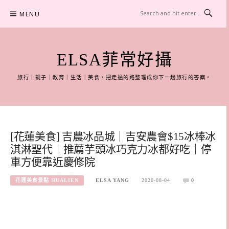
Skip
MENU
to
content
ELSA菲常好攝
旅行｜親子｜教育｜生活｜美食，把走過的路整理成你下一趟旅行的答案。
[花蓮美食] 吉農冰品城｜吉安農會$15冰棒冰
淇淋聖代｜推薦芋頭冰巧克力冰都好吃｜停
車方便靠近慶修院
花蓮美食景點 HUALIEN
ELSA YANG
2020-08-04
0