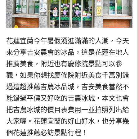
花蓮宜蘭今年暑假湧進滿滿的人潮，今天
來分享吉安農會的冰品，這是花蓮在地人
推薦美食，附近也有慶修院景點可以參
觀，如果你想找慶修院附近美食千萬別錯
過這超推薦吉農冰品城，吉安美食當然不
能錯過平價又好吃的吉農冰城，本文也會
把吉農冰城的價目表費用一並拍照列出給
大家喔。花蓮宜蘭的好山好水，也分享幾
個花蓮推薦必訪景點行程！