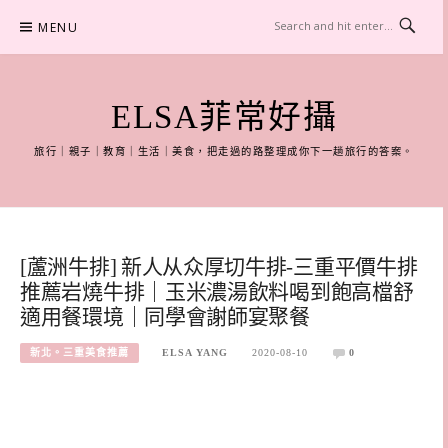
Skip
MENU
to
content
ELSA菲常好攝
旅行｜親子｜教育｜生活｜美食，把走過的路整理成你下一趟旅行的答案。
[蘆洲牛排] 新人从众厚切牛排-三重平價牛排
推薦岩燒牛排｜玉米濃湯飲料喝到飽高檔舒
適用餐環境｜同學會謝師宴聚餐
新北。三重美食推薦
ELSA YANG
2020-08-10
0