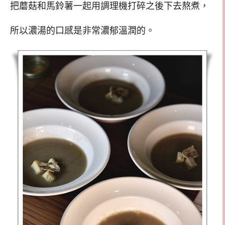
把蘑菇和馬鈴薯一起用調理機打碎之後下去熬煮，
所以濃湯的口感是非常濃郁溫潤的。