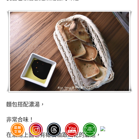
麵包搭配濃湯，
非常合味！
在濃湯上面也有橄欖油跟風乾的蘑菇，