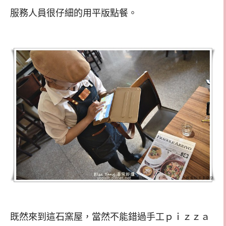
服務人員很仔細的用平版點餐。
既然來到這石窯屋，當然不能錯過手工ｐｉｚｚａ