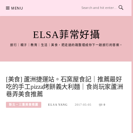
Skip
MENU
to
content
ELSA菲常好攝
旅行｜親子｜教育｜生活｜美食，把走過的路整理成你下一趟旅行的答案。
[美食] 蘆洲捷運站。石窯屋食記｜推薦最好
吃的手工pizza烤餅義大利麵｜食尚玩家蘆洲
巷弄美食推薦
新北。三重美食推薦
ELSA YANG
2017-05-05
0