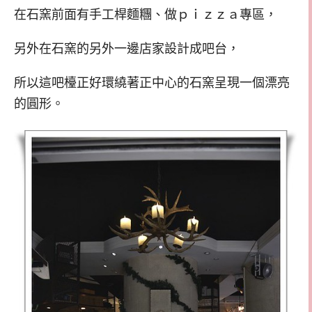
在石窯前面有手工桿麵糰、做ｐｉｚｚａ專區，
另外在石窯的另外一邊店家設計成吧台，
所以這吧檯正好環繞著正中心的石窯呈現一個漂亮
的圓形。