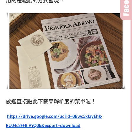
用的是報紙的方式呈現。
歡迎直接點此下載高解析度的菜單喔！
https://drive.
google.com/uc?id=0Bwc5xJayEhk-
RU04c2FFRlVYQ0k&export=
download