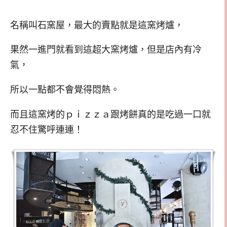
名稱叫石窯屋，最大的賣點就是這窯烤爐，
果然一進門就看到這超大窯烤爐，但是店內有冷
氣，
所以一點都不會覺得悶熱。
而且這窯烤的ｐｉｚｚａ跟烤餅
真的是吃過一口就
忍不住驚呼連連！