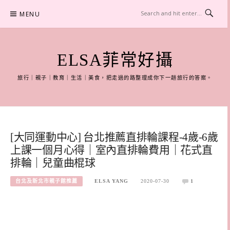
Skip
MENU
to
content
ELSA菲常好攝
旅行｜親子｜教育｜生活｜美食，把走過的路整理成你下一趟旅行的答案。
[大同運動中心] 台北推薦直排輪課程-4歲-6歲
上課一個月心得｜室內直排輪費用｜花式直
排輪｜兒童曲棍球
台北及新北市親子館推薦
ELSA YANG
2020-07-30
1