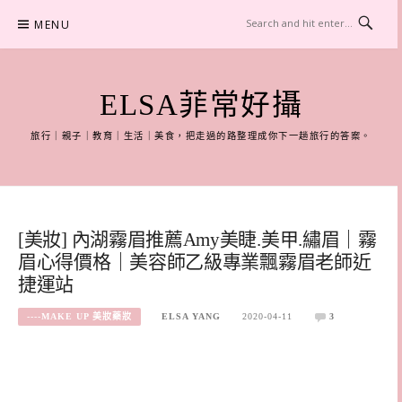
Skip
MENU
to
content
ELSA菲常好攝
旅行｜親子｜教育｜生活｜美食，把走過的路整理成你下一趟旅行的答案。
[美妝] 內湖霧眉推薦Amy美睫.美甲.繡眉｜霧
眉心得價格｜美容師乙級專業飄霧眉老師近
捷運站
----MAKE UP 美妝藥妝
ELSA YANG
2020-04-11
3