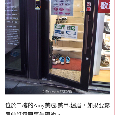
位於二樓的Amy美睫.美甲.繡眉，如果要霧
眉的話需要事先預約。