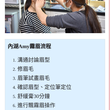
內湖Amy霧眉流程
溝通討論眉型
修眉毛
眉筆試畫眉毛
確認眉型、定位筆定位
舒緩膏30分鐘
進行飄霧眉操作