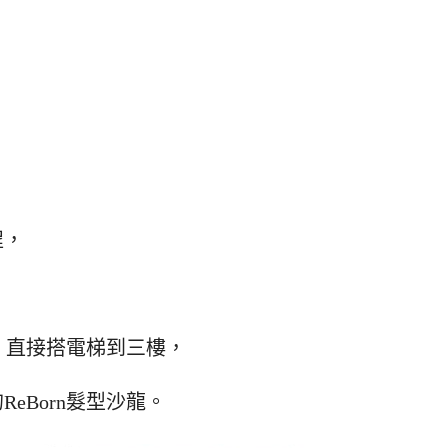
程，
廳，直接搭電梯到三樓，
eBorn髮型沙龍。