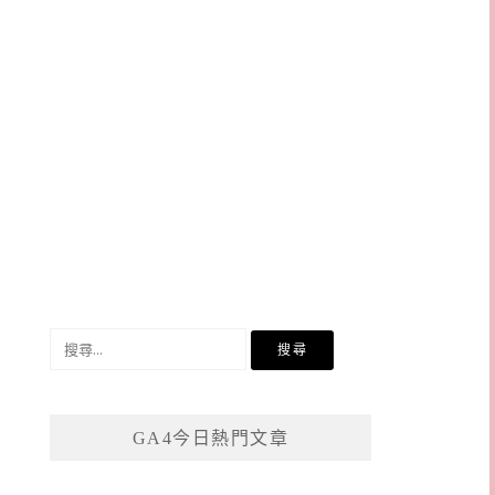
搜
尋
關
鍵
GA4今日熱門文章
字: