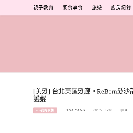
Skip
親子教育
饗食享食
旅遊
廚房紀錄
to
content
[美髮] 台北東區髮廊。ReBorn
護髮
ELSA YANG
2017-08-30
0
----我的衣櫥