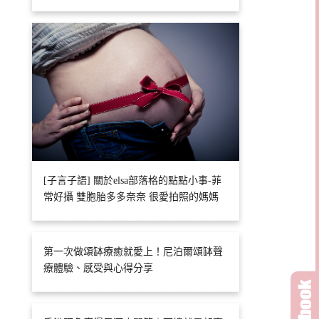
[子言子語] 關於elsa部落格的點點小事-菲
常好攝 雙胞胎多多奈奈 很愛拍照的媽媽
第一次做頌缽療癒就愛上！尼泊爾頌缽聲
療體驗、感受與心得分享