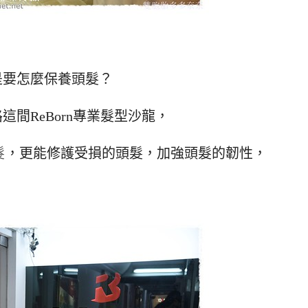
是要怎麼保養頭髮？
間ReBorn專業髮型沙龍，
髮
，更能修護受損的頭髮，加強頭髮的韌性，