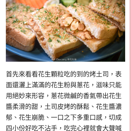
首先來看看花生顆粒吃的到的烤土司，表
面還灑上滿滿的花生粉與蔥花，滋味只能
用絕妙來形容，蔥花微鹹的香氣帶出花生
醬柔滑的甜，土司皮烤的酥鬆、花生醬濃
郁、花生崩脆、一口之下多重口感，切成
四小份好吃不沾手，吃完心裡就會大聲喊