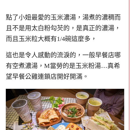
點了小妞最愛的玉米濃湯，湯煮的濃稠而
且不是用太白粉勾芡的，是真正的濃湯，
而且玉米粒大概有1/4碗這麼多，
這也是令人感動的流淚的，一般早餐店哪
有空煮濃湯，M當勞的是玉米粉湯…真希
望早餐公雞連鎖店開好開滿。