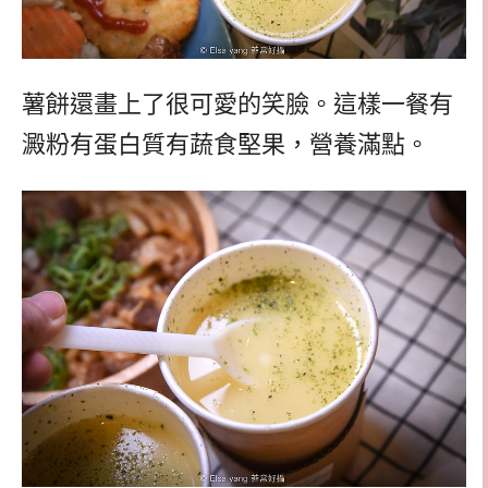
薯餅還畫上了很可愛的笑臉。這樣一餐有
澱粉有蛋白質有蔬食堅果，營養滿點。