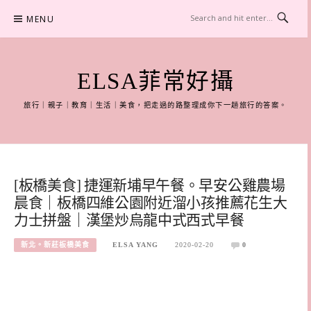
Skip
MENU
to
content
ELSA菲常好攝
旅行｜親子｜教育｜生活｜美食，把走過的路整理成你下一趟旅行的答案。
[板橋美食] 捷運新埔早午餐。早安公雞農場
晨食｜板橋四維公園附近溜小孩推薦花生大
力士拼盤｜漢堡炒烏龍中式西式早餐
新北。新莊板橋美食
ELSA YANG
2020-02-20
0