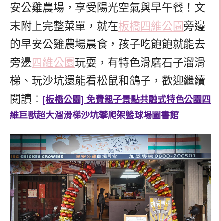
安公雞農場，享受陽光空氣與早午餐！文
末附上完整菜單，就在
板橋四維公園
旁邊
的早安公雞農場晨食，孩子吃飽飽就能去
旁邊
四維公園
玩耍，有特色滑磨石子溜滑
梯、玩沙坑還能看松鼠和鴿子，歡迎繼續
閱讀：
[板橋公園] 免費親子景點共融式特色公園四
維巨獸超大溜滑梯沙坑攀爬架籃球場圖書館