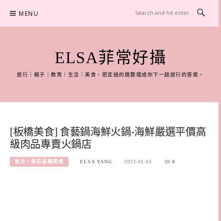
Skip
MENU
to
content
ELSA菲常好攝
旅行｜親子｜教育｜生活｜美食，把走過的路整理成你下一趟旅行的答案。
[板橋美食] 食藝鍋海鮮火鍋-海鮮嚴選平價高
級肉品專賣火鍋店
新北。新莊板橋美食
ELSA YANG
2022-01-03
0