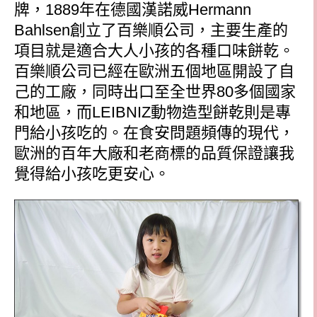
牌，
1889
年在德國漢諾威
Hermann
Bahlsen
創立了百樂順公司，主要生產的
項目就是適合大人小孩的各種口味餅乾。
百樂順公司已經在歐洲五個地區開設了自
己的工廠，同時出口至全世界
80
多個國家
和地區，而
LEIBNIZ
動物造型餅乾則是專
門給小孩吃的。在食安問題頻傳的現代，
歐洲的百年大廠和老商標的品質保證讓我
覺得給小孩吃更安心。