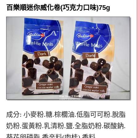
百樂順迷你威化卷(巧克力口味)75g
成分: 小麥粉.糖.棕櫚油.低脂可可粉.脫脂
奶粉.蛋黃粉.乳清粉.鹽.全脂奶粉.碳酸鈉.
葵花卵磷脂.香辛料(肉桂).香料