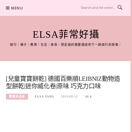
Skip
MENU
to
content
ELSA菲常好攝
旅行｜親子｜教育｜生活｜美食，把走過的路整理成你下一趟旅行的答案。
[兒童寶寶餅乾] 德國百樂順LEIBNIZ動物造
型餅乾|迷你威化卷|原味 巧克力口味
寶寶用品區
ELSA YANG
2019-09-22
0