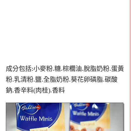
成分包括:小麥粉.糖.棕櫚油.脫脂奶粉.蛋黃
粉.乳清粉.鹽.全脂奶粉.葵花卵磷脂.碳酸
鈉.香辛料(肉桂).香料