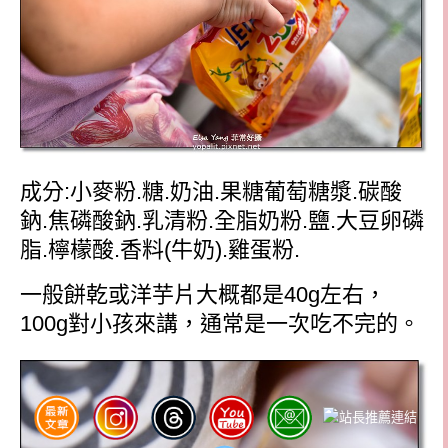
成分
:
小麥粉
.
糖
.
奶油
.
果糖葡萄糖漿
.
碳酸
鈉
.
焦磷酸鈉
.
乳清粉
.
全脂奶粉
.
鹽
.
大豆卵磷
脂
.
檸檬酸
.
香料
(
牛奶
).
雞蛋粉
.
一般餅乾或洋芋片大概都是
40g
左右，
100g
對小孩來講，通常是一次吃不完的。