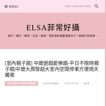
Skip
MENU
to
content
ELSA菲常好攝
旅行｜親子｜教育｜生活｜美食，把走過的路整理成你下一趟旅行的答案。
[室內親子館] 中壢遊戲愛樂園-平日不限時親
子館|中壢大潤發超大室內空間停車方便雨天
備案
台北及新北市親子館推薦
ELSA YANG
2019-09-06
0