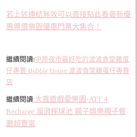
若上述連結無效可以直接點此看最新優
惠票價
樂園優惠門票大集合！
繼續閱讀:
中原夜市最好吃的波波食堂雞蛋
仔專賣 Bubble House 波波食堂雞蛋仔專賣
店
大直遊戲愛樂園-ATT 4
繼續閱讀
:
Recharge 溜滑梯球池 親子娛樂親子餐
廳超豐富