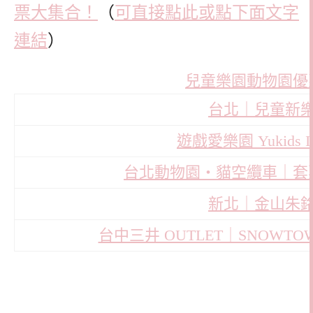
票大集合！
（
可直接點此或點下面文字
連結
）
兒童樂園動物園優
台北｜兒童新
遊戲愛樂園 Yukids 
台北動物園・貓空纜車｜套
新北｜金山朱
台中三井 OUTLET｜SNOW