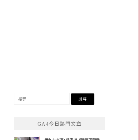
搜
尋
關
鍵
GA4今日熱門文章
字: