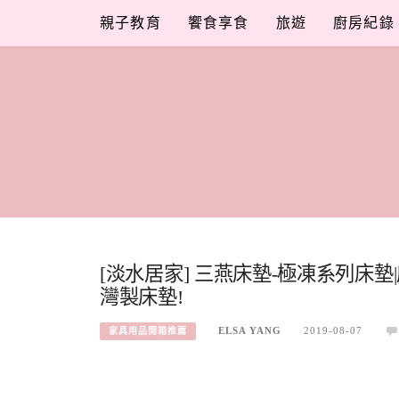
Skip
親子教育
饗食享食
旅遊
廚房紀錄
to
content
[淡水居家] 三燕床墊-極凍系列床
灣製床墊!
ELSA YANG
2019-08-07
家具用品開箱推薦