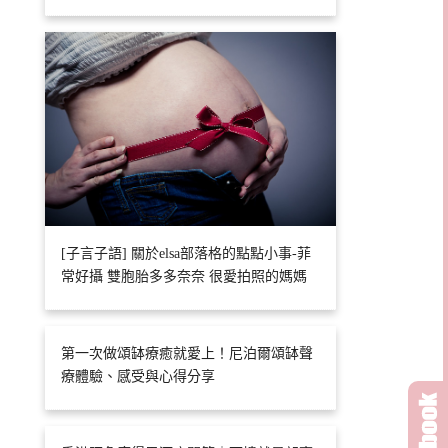
[子言子語] 關於elsa部落格的點點小事-菲
常好攝 雙胞胎多多奈奈 很愛拍照的媽媽
第一次做頌缽療癒就愛上！尼泊爾頌缽聲
療體驗、感受與心得分享