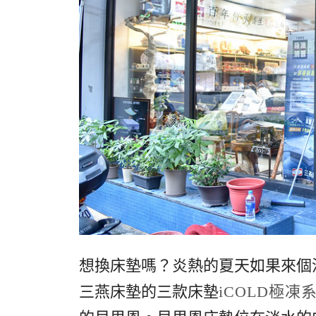
想換床墊嗎？炎熱的夏天如果來個
三燕床墊的三款床墊
iCOLD極凍