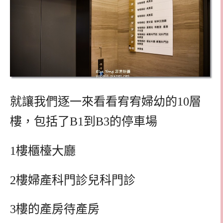
就讓我們逐一來看看宥宥婦幼的10層
樓，包括了B1到B3的停車場
1樓櫃檯大廳
2樓婦產科門診兒科門診
3樓的產房待產房