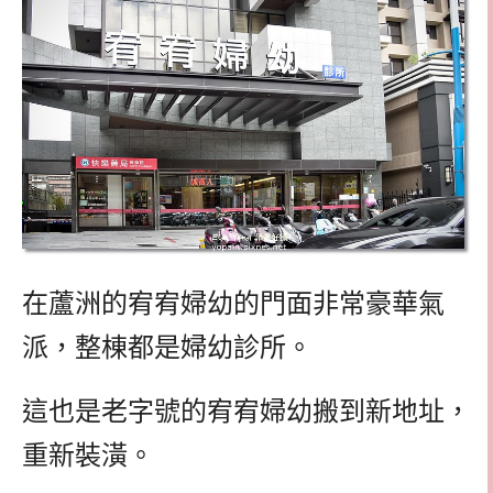
在蘆洲的宥宥婦幼的門面非常豪華氣
派，整棟都是婦幼診所。
這也是老字號的宥宥婦幼搬到新地址，
重新裝潢。