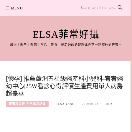
Skip
MENU
to
content
ELSA菲常好攝
旅行｜親子｜教育｜生活｜美食，把走過的路整理成你下一趟旅行的答案。
[懷孕] 推薦蘆洲五星級婦產科小兒科-宥宥婦
幼中心|25W看診心得評價生產費用單人病房
超豪華
寶寶超音波-子宮成長紀錄
ELSA YANG
2019-08-04
2